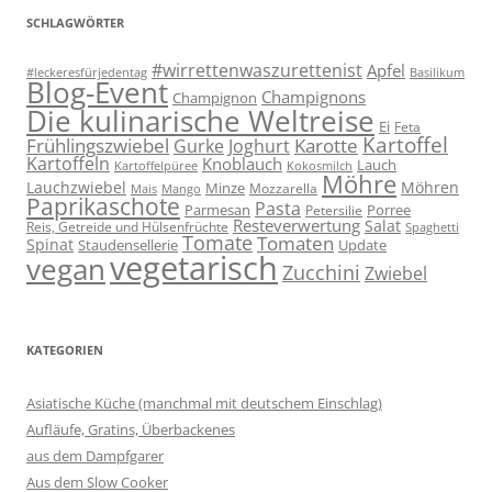
SCHLAGWÖRTER
#wirrettenwaszurettenist
Apfel
#leckeresfürjedentag
Basilikum
Blog-Event
Champignons
Champignon
Die kulinarische Weltreise
Ei
Feta
Kartoffel
Frühlingszwiebel
Karotte
Gurke
Joghurt
Kartoffeln
Knoblauch
Lauch
Kartoffelpüree
Kokosmilch
Möhre
Lauchzwiebel
Möhren
Minze
Mozzarella
Mais
Mango
Paprikaschote
Pasta
Parmesan
Porree
Petersilie
Resteverwertung
Salat
Reis, Getreide und Hülsenfrüchte
Spaghetti
Tomate
Tomaten
Spinat
Staudensellerie
Update
vegetarisch
vegan
Zucchini
Zwiebel
KATEGORIEN
Asiatische Küche (manchmal mit deutschem Einschlag)
Aufläufe, Gratins, Überbackenes
aus dem Dampfgarer
Aus dem Slow Cooker