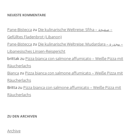
NEUESTE KOMMENTARE
Pane-Bistecca
zu
Die kulinarische Weltreise: Sfiha – صفيحة –
Gefülltes Fladenbrot (Libanon)
Pane-Bistecca
zu
Die kulinarische Weltreise: Mudardara – مجدرة –
Libanesisches Linsen-Reisgericht
brittak
zu
Pizza bianca con salmone affumicato – Weiße Pizza mit
Räucherlachs
Bianca
zu
Pizza bianca con salmone affumicato – Weiße Pizza mit
Räucherlachs
Britta
zu
Pizza bianca con salmone affumicato – Weiße Pizza mit
Räucherlachs
ZU DEN ARCHIVEN
Archive