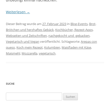
unbedingt einmal nachkochen.
Weiterlesen
→
Dieser Beitrag wurde am
27. Februar 2023
in
Blog-Events
,
Brot,
Brötchen und herzhaftes Gebäck
,
Kochbücher, Rezept-Apps,
Webseiten und Zeitschriften
,
nachgekocht und -gebacken
,
Vegetarisch und Vegan
veröffentlicht. Schlagworte:
Arepas con
queso
,
Koch mein Rezept
,
Kolumbien
,
Maisfladen mit Käse
,
Maismehl
,
Mozzarella
,
vegetarisch
.
SUCHE
Suchen
nach: