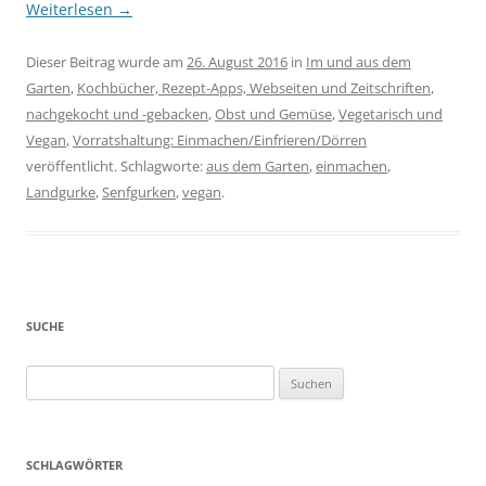
Weiterlesen
→
Dieser Beitrag wurde am
26. August 2016
in
Im und aus dem
Garten
,
Kochbücher, Rezept-Apps, Webseiten und Zeitschriften
,
nachgekocht und -gebacken
,
Obst und Gemüse
,
Vegetarisch und
Vegan
,
Vorratshaltung: Einmachen/Einfrieren/Dörren
veröffentlicht. Schlagworte:
aus dem Garten
,
einmachen
,
Landgurke
,
Senfgurken
,
vegan
.
SUCHE
Suchen
nach:
SCHLAGWÖRTER