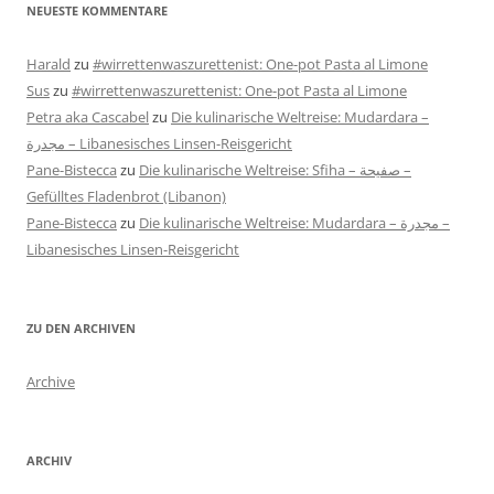
NEUESTE KOMMENTARE
Harald
zu
#wirrettenwaszurettenist: One-pot Pasta al Limone
Sus
zu
#wirrettenwaszurettenist: One-pot Pasta al Limone
Petra aka Cascabel
zu
Die kulinarische Weltreise: Mudardara –
مجدرة – Libanesisches Linsen-Reisgericht
Pane-Bistecca
zu
Die kulinarische Weltreise: Sfiha – صفيحة –
Gefülltes Fladenbrot (Libanon)
Pane-Bistecca
zu
Die kulinarische Weltreise: Mudardara – مجدرة –
Libanesisches Linsen-Reisgericht
ZU DEN ARCHIVEN
Archive
ARCHIV