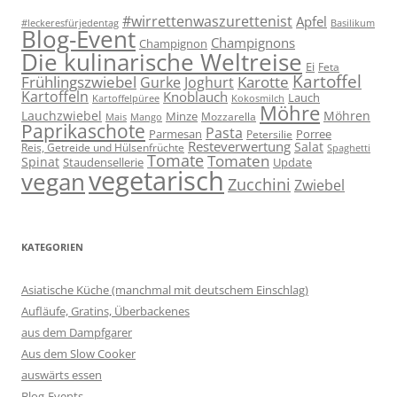
#wirrettenwaszurettenist
Apfel
#leckeresfürjedentag
Basilikum
Blog-Event
Champignons
Champignon
Die kulinarische Weltreise
Ei
Feta
Kartoffel
Frühlingszwiebel
Karotte
Gurke
Joghurt
Kartoffeln
Knoblauch
Lauch
Kartoffelpüree
Kokosmilch
Möhre
Lauchzwiebel
Möhren
Minze
Mozzarella
Mais
Mango
Paprikaschote
Pasta
Parmesan
Porree
Petersilie
Resteverwertung
Salat
Reis, Getreide und Hülsenfrüchte
Spaghetti
Tomate
Tomaten
Spinat
Staudensellerie
Update
vegetarisch
vegan
Zucchini
Zwiebel
KATEGORIEN
Asiatische Küche (manchmal mit deutschem Einschlag)
Aufläufe, Gratins, Überbackenes
aus dem Dampfgarer
Aus dem Slow Cooker
auswärts essen
Blog-Events