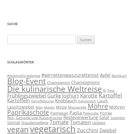
SUCHE
Suchen
nach:
SCHLAGWÖRTER
#wirrettenwaszurettenist
Apfel
#leckeresfürjedentag
Basilikum
Blog-Event
Champignons
Champignon
Die kulinarische Weltreise
Ei
Feta
Kartoffel
Frühlingszwiebel
Karotte
Gurke
Joghurt
Kartoffeln
Knoblauch
Lauch
Kartoffelpüree
Kokosmilch
Möhre
Lauchzwiebel
Möhren
Minze
Mozzarella
Mais
Mango
Paprikaschote
Pasta
Parmesan
Porree
Petersilie
Resteverwertung
Salat
Reis, Getreide und Hülsenfrüchte
Spaghetti
Tomate
Tomaten
Spinat
Staudensellerie
Update
vegetarisch
vegan
Zucchini
Zwiebel