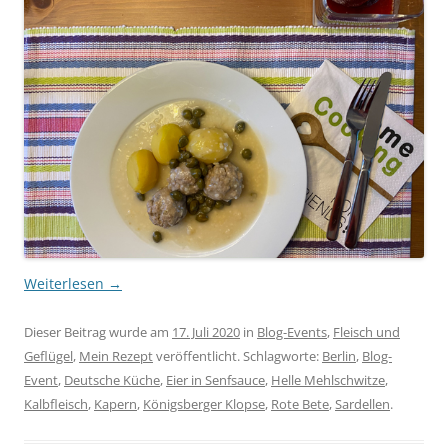
Weiterlesen
→
Dieser Beitrag wurde am
17. Juli 2020
in
Blog-Events
,
Fleisch und
Geflügel
,
Mein Rezept
veröffentlicht. Schlagworte:
Berlin
,
Blog-
Event
,
Deutsche Küche
,
Eier in Senfsauce
,
Helle Mehlschwitze
,
Kalbfleisch
,
Kapern
,
Königsberger Klopse
,
Rote Bete
,
Sardellen
.