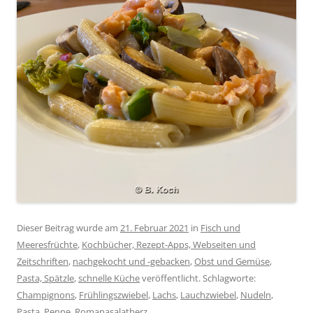
Dieser Beitrag wurde am
21. Februar 2021
in
Fisch und
Meeresfrüchte
,
Kochbücher, Rezept-Apps, Webseiten und
Zeitschriften
,
nachgekocht und -gebacken
,
Obst und Gemüse
,
Pasta, Spätzle
,
schnelle Küche
veröffentlicht. Schlagworte:
Champignons
,
Frühlingszwiebel
,
Lachs
,
Lauchzwiebel
,
Nudeln
,
Pasta
,
Penne
,
Romanasalatherz
.