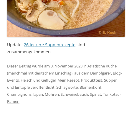
Update:
26 leckere Suppenrezepte
sind
zusammengekommen.
Dieser Beitrag wurde am
3. November 2023
in
Asiatische Küche
(manchmal mit deutschem Einschlag)
,
aus dem Dampfgarer
,
Blog-
Events
,
Fleisch und Geflügel
,
Mein Rezept
,
Produkttest
,
Suppen
und Eintöpfe
veröffentlicht. Schlagworte:
Blumenkohl
,
Champignons
,
Japan
,
Möhren
,
Schweinebauch
,
Spinat
,
Tonkotsu-
Ramen
.