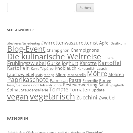
Suchen
nach:
SCHLAGWÖRTER
#wirrettenwaszurettenist
Apfel
#leckeresfürjedentag
Basilikum
Blog-Event
Champignons
Champignon
Die kulinarische Weltreise
Ei
Feta
Kartoffel
Frühlingszwiebel
Karotte
Gurke
Joghurt
Kartoffeln
Knoblauch
Lauch
Kartoffelpüree
Kokosmilch
Möhre
Lauchzwiebel
Möhren
Minze
Mozzarella
Mais
Mango
Paprikaschote
Pasta
Parmesan
Porree
Petersilie
Resteverwertung
Salat
Reis, Getreide und Hülsenfrüchte
Spaghetti
Tomate
Tomaten
Spinat
Staudensellerie
Update
vegetarisch
vegan
Zucchini
Zwiebel
KATEGORIEN
Asiatische Küche (manchmal mit deutschem Einschlag)