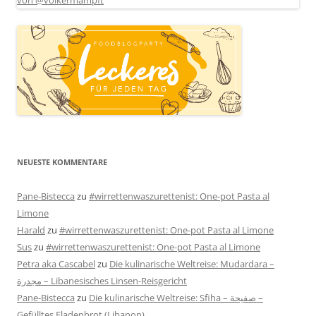
NEUESTE KOMMENTARE
Pane-Bistecca
zu
#wirrettenwaszurettenist: One-pot Pasta al
Limone
Harald
zu
#wirrettenwaszurettenist: One-pot Pasta al Limone
Sus
zu
#wirrettenwaszurettenist: One-pot Pasta al Limone
Petra aka Cascabel
zu
Die kulinarische Weltreise: Mudardara –
مجدرة – Libanesisches Linsen-Reisgericht
Pane-Bistecca
zu
Die kulinarische Weltreise: Sfiha – صفيحة –
Gefülltes Fladenbrot (Libanon)