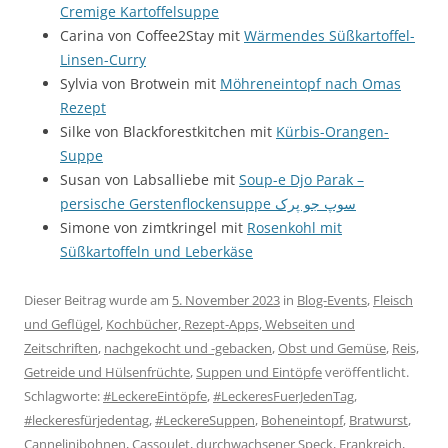
Cremige Kartoffelsuppe
Carina von Coffee2Stay mit
Wärmendes Süßkartoffel-
Linsen-Curry
Sylvia von Brotwein mit
Möhreneintopf nach Omas
Rezept
Silke von Blackforestkitchen mit
Kürbis-Orangen-
Suppe
Susan von Labsalliebe mit
Soup-e Djo Parak –
persische Gerstenflockensuppe سوپ جو پرک
Simone von zimtkringel mit
Rosenkohl mit
Süßkartoffeln und Leberkäse
Dieser Beitrag wurde am
5. November 2023
in
Blog-Events
,
Fleisch
und Geflügel
,
Kochbücher, Rezept-Apps, Webseiten und
Zeitschriften
,
nachgekocht und -gebacken
,
Obst und Gemüse
,
Reis,
Getreide und Hülsenfrüchte
,
Suppen und Eintöpfe
veröffentlicht.
Schlagworte:
#LeckereEintöpfe
,
#LeckeresFuerJedenTag
,
#leckeresfürjedentag
,
#LeckereSuppen
,
Boheneintopf
,
Bratwurst
,
Cannelinibohnen
,
Cassoulet
,
durchwachsener Speck
,
Frankreich
,