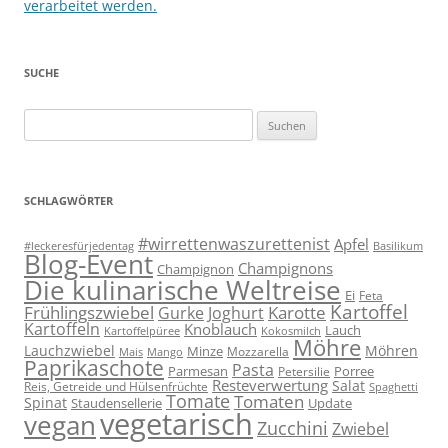
verarbeitet werden.
SUCHE
Suchen
nach:
SCHLAGWÖRTER
#wirrettenwaszurettenist
Apfel
#leckeresfürjedentag
Basilikum
Blog-Event
Champignons
Champignon
Die kulinarische Weltreise
Ei
Feta
Kartoffel
Frühlingszwiebel
Karotte
Gurke
Joghurt
Kartoffeln
Knoblauch
Lauch
Kartoffelpüree
Kokosmilch
Möhre
Lauchzwiebel
Möhren
Minze
Mozzarella
Mais
Mango
Paprikaschote
Pasta
Parmesan
Porree
Petersilie
Resteverwertung
Salat
Reis, Getreide und Hülsenfrüchte
Spaghetti
Tomate
Tomaten
Spinat
Staudensellerie
Update
vegetarisch
vegan
Zucchini
Zwiebel