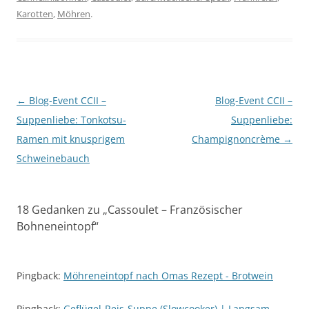
Karotten
,
Möhren
.
Beitragsnavigation
←
Blog-Event CCII –
Blog-Event CCII –
Suppenliebe: Tonkotsu-
Suppenliebe:
Ramen mit knusprigem
Champignoncrème
→
Schweinebauch
18 Gedanken zu „
Cassoulet – Französischer
Bohneneintopf
“
Pingback:
Möhreneintopf nach Omas Rezept - Brotwein
Pingback:
Geflügel-Reis-Suppe (Slowcooker) | Langsam