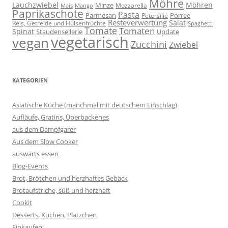
Möhre
Lauchzwiebel
Möhren
Minze
Mozzarella
Mais
Mango
Paprikaschote
Pasta
Parmesan
Porree
Petersilie
Resteverwertung
Salat
Reis, Getreide und Hülsenfrüchte
Spaghetti
Tomate
Tomaten
Spinat
Staudensellerie
Update
vegetarisch
vegan
Zucchini
Zwiebel
KATEGORIEN
Asiatische Küche (manchmal mit deutschem Einschlag)
Aufläufe, Gratins, Überbackenes
aus dem Dampfgarer
Aus dem Slow Cooker
auswärts essen
Blog-Events
Brot, Brötchen und herzhaftes Gebäck
Brotaufstriche, süß und herzhaft
Cookit
Desserts, Kuchen, Plätzchen
Einkaufen