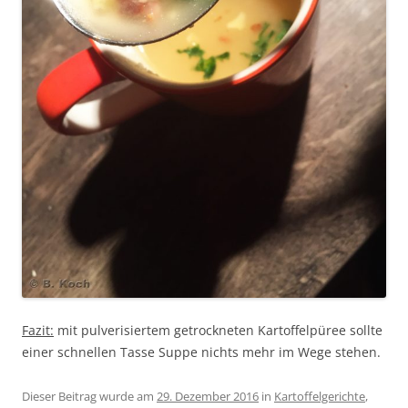
Fazit:
mit pulverisiertem getrockneten Kartoffelpüree sollte
einer schnellen Tasse Suppe nichts mehr im Wege stehen.
Dieser Beitrag wurde am
29. Dezember 2016
in
Kartoffelgerichte
,