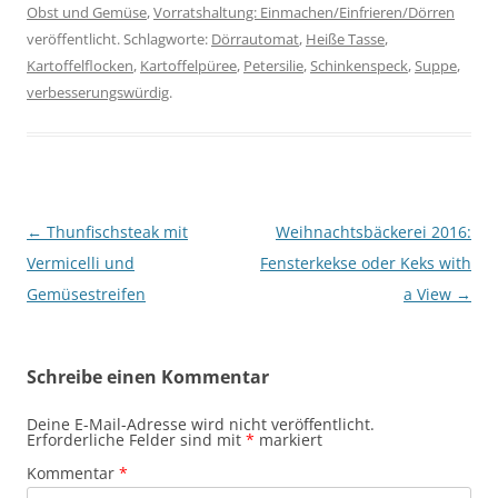
Obst und Gemüse
,
Vorratshaltung: Einmachen/Einfrieren/Dörren
veröffentlicht. Schlagworte:
Dörrautomat
,
Heiße Tasse
,
Kartoffelflocken
,
Kartoffelpüree
,
Petersilie
,
Schinkenspeck
,
Suppe
,
verbesserungswürdig
.
Beitragsnavigation
←
Thunfischsteak mit
Weihnachtsbäckerei 2016:
Vermicelli und
Fensterkekse oder Keks with
Gemüsestreifen
a View
→
Schreibe einen Kommentar
Deine E-Mail-Adresse wird nicht veröffentlicht.
Erforderliche Felder sind mit
*
markiert
Kommentar
*