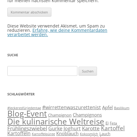
für meinen nächsten Kommentar speichern.
Diese Website verwendet Akismet, um Spam zu
reduzieren.
Erfahre, wie deine Kommentardaten
verarbeitet werden.
SUCHE
Suchen
nach:
SCHLAGWÖRTER
#wirrettenwaszurettenist
Apfel
#leckeresfürjedentag
Basilikum
Blog-Event
Champignons
Champignon
Die kulinarische Weltreise
Ei
Feta
Kartoffel
Frühlingszwiebel
Karotte
Gurke
Joghurt
Kartoffeln
Knoblauch
Lauch
Kartoffelpüree
Kokosmilch