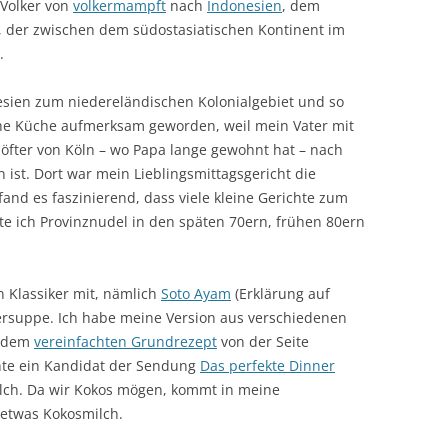
 Volker von
volkermampft
nach
Indonesien
, dem
t, der zwischen dem südostasiatischen Kontinent im
.
esien zum niedereländischen Kolonialgebiet und so
che Küche aufmerksam geworden, weil mein Vater mit
 öfter von Köln – wo Papa lange gewohnt hat – nach
ist. Dort war mein Lieblingsmittagsgericht die
h fand es faszinierend, dass viele kleine Gerichte zum
te ich Provinznudel in den späten 70ern, frühen 80ern
n Klassiker mit, nämlich
Soto Ayam
(Erklärung auf
nersuppe. Ich habe meine Version aus verschiedenen
h dem
vereinfachten Grundrezept
von der Seite
hte ein Kandidat der Sendung
Das perfekte Dinner
ilch. Da wir Kokos mögen, kommt in meine
etwas Kokosmilch.