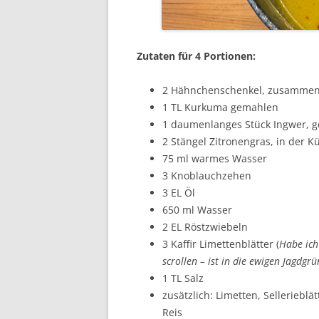
Zutaten für 4 Portionen:
2 Hähnchenschenkel, zusammen 
1 TL Kurkuma gemahlen
1 daumenlanges Stück Ingwer, g
2 Stängel Zitronengras, in der 
75 ml warmes Wasser
3 Knoblauchzehen
3 EL Öl
650 ml Wasser
2 EL Röstzwiebeln
3 Kaffir Limettenblätter (
Habe ich
scrollen – ist in die ewigen Jagdgr
1 TL Salz
zusätzlich: Limetten, Selleriebl
Reis