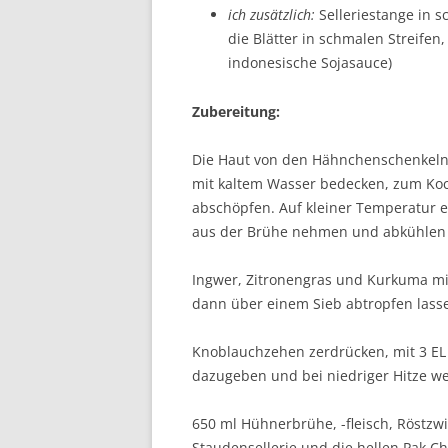
ich zusätzlich:
Selleriestange in s
die Blätter in schmalen Streifen
indonesische Sojasauce)
Zubereitung:
Die Haut von den Hähnchenschenkeln 
mit kaltem Wasser bedecken, zum Ko
abschöpfen. Auf kleiner Temperatur e
aus der Brühe nehmen und abkühlen l
Ingwer, Zitronengras und Kurkuma m
dann über einem Sieb abtropfen lasse
Knoblauchzehen zerdrücken, mit 3 EL
dazugeben und bei niedriger Hitze wei
650 ml Hühnerbrühe, -fleisch, Röstz
Staudensellerie und die hellen Pak C