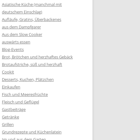
Asiatische Küche (manchmal mit
deutschem Einschlag)
Aufläufe, Gratins, Überbackenes
aus dem Dampfgarer
Aus dem Slow Cooker
auswärts essen
Blog-Events
Brot, Brötchen und herzhaftes Gebäck
Brotaufstriche, süß und herzhaft
Cookit
Desserts, Kuchen, Plätzchen
Einkaufen
Fisch und Meeresfrüchte
Fleisch und Geflügel
Gastbeiträge
Getränke
Grillen
Grundrezepte und Küchenlatein
Im und aus dem Garten