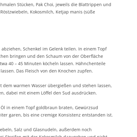
chmalen Stücken, Pak Choi, jeweils die Blattrippen und
, Röstzwiebeln, Kokosmilch, Ketjap manis (süße
abziehen, Schenkel im Gelenk teilen. In einem Topf
chen bringen und den Schaum von der Oberfläche
twa 40 – 45 Minuten köcheln lassen. Hähnchenteile
assen. Das Fleisch von den Knochen zupfen.
it dem warmen Wasser übergießen und stehen lassen,
n, dabei mit einem Löffel den Sud ausdrücken.
 Öl in einem Topf goldbraun braten, Gewürzsud
ter garen, bis eine cremige Konsistenz entstanden ist.
wiebeln, Salz und Glasnudeln, außerdem noch
hoi-Streifen mit der Kokosmilch dazugeben und nicht