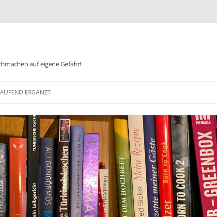
chmachen auf eigene Gefahr!
Zum
Inhalt
 LAUFEND ERGÄNZT
springen