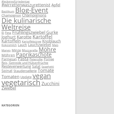
#leckeresfürjedentag
#wirrettenwaszurettenist
Apfel
Blog-Event
Basilikum
Champignons
Champignon
Die kulinarische
Weltreise
Frühlingszwiebel
Gurke
Ei
Feta
Kartoffel
Karotte
Joghurt
Kartoffeln
Knoblauch
Kartoffelpüree
Lauchzwiebel
Lauch
Kokosmilch
Mais
Möhre
Minze
Mozzarella
Mango
Paprikaschote
Möhren
Pasta
Parmesan
Porree
Petersilie
Reis, Getreide und Hülsenfrüchte
Resteverwertung
Salat
Spaghetti
Tomate
Spinat
Staudensellerie
vegan
Tomaten
Update
vegetarisch
Zucchini
Zwiebel
KATEGORIEN