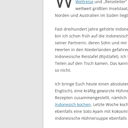
Weltreise
und „Reiseleiter“
weltweit größten Inselstaa
Norden und Australien im Süden liegt
Fast dreihundert Jahre gehörte Indon
bin ich schon früh auf die indonesis
seiner Partnerin, deren Sohn und mir
Heerlen in den Niederlanden gefahren 
Indonesische Reistafel (Rijsttafel). Ic
Teilen auf den Tisch kamen. Das kann
so nicht.
Ich bringe Euch heute einen absolute
Englisch), eine kräfitg gewürzte Hüh
Rezepten zusammengestellt, nämlic
Indonesich kochen
. Letzte Woche koc
ebenfalls eine Soto Ayam mit Kokosm
indonesische Hühnersuppe ebenfalls 