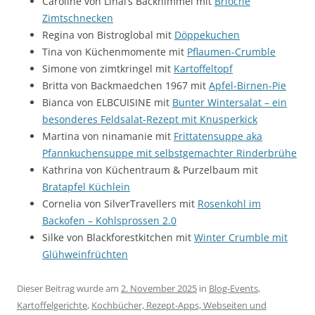
Caroline von Linal’s Backhimmel mit
Brioche
Zimtschnecken
Regina von Bistroglobal mit
Döppekuchen
Tina von Küchenmomente mit
Pflaumen-Crumble
Simone von zimtkringel mit
Kartoffeltopf
Britta von Backmaedchen 1967 mit
Apfel-Birnen-Pie
Bianca von ELBCUISINE mit
Bunter Wintersalat – ein
besonderes Feldsalat-Rezept mit Knusperkick
Martina von ninamanie mit
Frittatensuppe aka
Pfannkuchensuppe mit selbstgemachter Rinderbrühe
Kathrina von Küchentraum & Purzelbaum mit
Bratapfel Küchlein
Cornelia von SilverTravellers mit
Rosenkohl im
Backofen – Kohlsprossen 2.0
Silke von Blackforestkitchen mit
Winter Crumble mit
Glühweinfrüchten
Dieser Beitrag wurde am
2. November 2025
in
Blog-Events
,
Kartoffelgerichte
,
Kochbücher, Rezept-Apps, Webseiten und