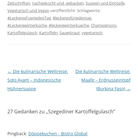
Zeitschriften
,
nachgekocht und -gebacken
,
Suppen und Eintöpfe
,
Vegetarisch und Vegan
veröffentlicht. Schlagworte:
#LeckeresFuerJedenTag
,
#leckeresfürjedentag
,
#Leckerewinterküche
,
#leckerewinterkueche
,
Champignons
,
Kartoffelgulasch
,
Kartoffeln
,
Sauerkraut
,
vegetarisch
.
Beitragsnavigation
←
Die kulinarische Weltreise:
Die kulinarische Weltreise:
Soto Ayam – Indonesische
Maafe – Erdnusseintopf
Hühnersuppe
(Burkina Faso)
→
27 Gedanken zu „
Szegediner Kartoffelgulasch
“
Pingback:
Döppekuchen - Bistro Global