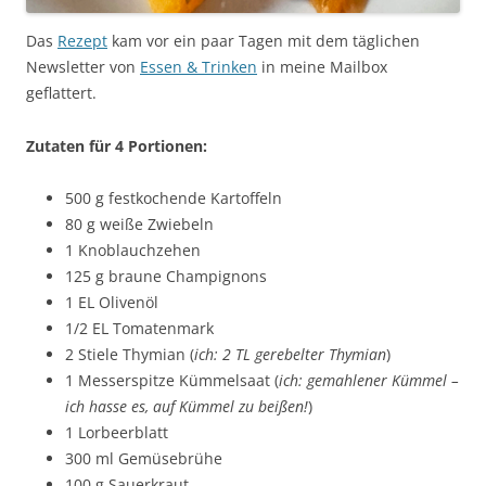
Das
Rezept
kam vor ein paar Tagen mit dem täglichen
Newsletter von
Essen & Trinken
in meine Mailbox
geflattert.
Zutaten für 4 Portionen:
500 g festkochende Kartoffeln
80 g weiße Zwiebeln
1 Knoblauchzehen
125 g braune Champignons
1 EL Olivenöl
1/2 EL Tomatenmark
2 Stiele Thymian (
ich: 2 TL gerebelter Thymian
)
1 Messerspitze Kümmelsaat (
ich: gemahlener Kümmel –
ich hasse es, auf Kümmel zu beißen!
)
1 Lorbeerblatt
300 ml Gemüsebrühe
100 g Sauerkraut