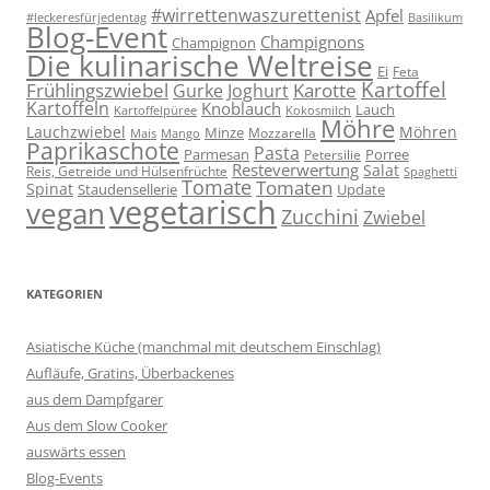
#wirrettenwaszurettenist
Apfel
#leckeresfürjedentag
Basilikum
Blog-Event
Champignons
Champignon
Die kulinarische Weltreise
Ei
Feta
Kartoffel
Frühlingszwiebel
Karotte
Gurke
Joghurt
Kartoffeln
Knoblauch
Lauch
Kartoffelpüree
Kokosmilch
Möhre
Lauchzwiebel
Möhren
Minze
Mozzarella
Mais
Mango
Paprikaschote
Pasta
Parmesan
Porree
Petersilie
Resteverwertung
Salat
Reis, Getreide und Hülsenfrüchte
Spaghetti
Tomate
Tomaten
Spinat
Staudensellerie
Update
vegetarisch
vegan
Zucchini
Zwiebel
KATEGORIEN
Asiatische Küche (manchmal mit deutschem Einschlag)
Aufläufe, Gratins, Überbackenes
aus dem Dampfgarer
Aus dem Slow Cooker
auswärts essen
Blog-Events