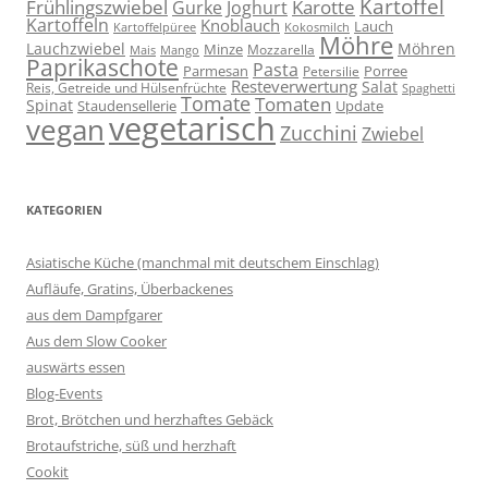
Kartoffel
Frühlingszwiebel
Karotte
Gurke
Joghurt
Kartoffeln
Knoblauch
Lauch
Kartoffelpüree
Kokosmilch
Möhre
Lauchzwiebel
Möhren
Minze
Mozzarella
Mais
Mango
Paprikaschote
Pasta
Parmesan
Porree
Petersilie
Resteverwertung
Salat
Reis, Getreide und Hülsenfrüchte
Spaghetti
Tomate
Tomaten
Spinat
Staudensellerie
Update
vegetarisch
vegan
Zucchini
Zwiebel
KATEGORIEN
Asiatische Küche (manchmal mit deutschem Einschlag)
Aufläufe, Gratins, Überbackenes
aus dem Dampfgarer
Aus dem Slow Cooker
auswärts essen
Blog-Events
Brot, Brötchen und herzhaftes Gebäck
Brotaufstriche, süß und herzhaft
Cookit