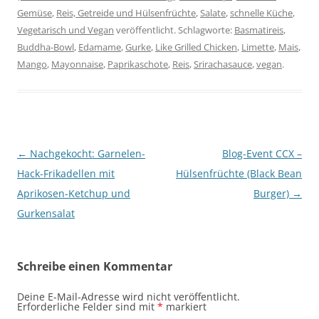
Gemüse
,
Reis, Getreide und Hülsenfrüchte
,
Salate
,
schnelle Küche
,
Vegetarisch und Vegan
veröffentlicht. Schlagworte:
Basmatireis
,
Buddha-Bowl
,
Edamame
,
Gurke
,
Like Grilled Chicken
,
Limette
,
Mais
,
Mango
,
Mayonnaise
,
Paprikaschote
,
Reis
,
Srirachasauce
,
vegan
.
Beitragsnavigation
←
Nachgekocht: Garnelen-
Blog-Event CCX –
Hack-Frikadellen mit
Hülsenfrüchte (Black Bean
Aprikosen-Ketchup und
Burger)
→
Gurkensalat
Schreibe einen Kommentar
Deine E-Mail-Adresse wird nicht veröffentlicht.
Erforderliche Felder sind mit
*
markiert