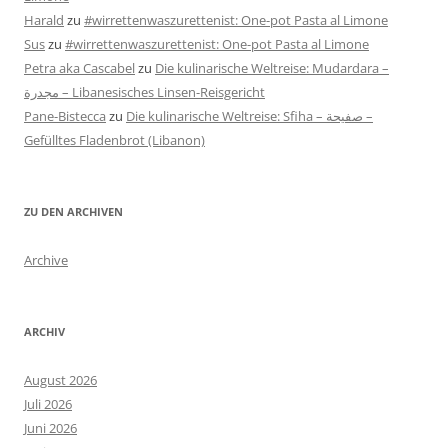
Harald
zu
#wirrettenwaszurettenist: One-pot Pasta al Limone
Sus
zu
#wirrettenwaszurettenist: One-pot Pasta al Limone
Petra aka Cascabel
zu
Die kulinarische Weltreise: Mudardara –
مجدرة – Libanesisches Linsen-Reisgericht
Pane-Bistecca
zu
Die kulinarische Weltreise: Sfiha – صفيحة –
Gefülltes Fladenbrot (Libanon)
ZU DEN ARCHIVEN
Archive
ARCHIV
August 2026
Juli 2026
Juni 2026