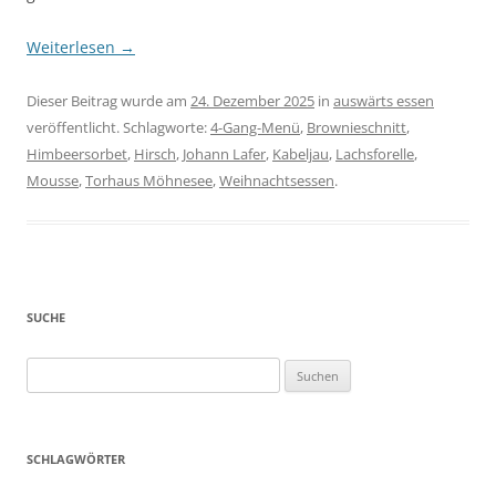
Weiterlesen
→
Dieser Beitrag wurde am
24. Dezember 2025
in
auswärts essen
veröffentlicht. Schlagworte:
4-Gang-Menü
,
Brownieschnitt
,
Himbeersorbet
,
Hirsch
,
Johann Lafer
,
Kabeljau
,
Lachsforelle
,
Mousse
,
Torhaus Möhnesee
,
Weihnachtsessen
.
SUCHE
Suchen
nach:
SCHLAGWÖRTER