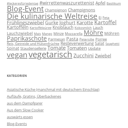
#wirrettenwaszurettenist
Apfel
#leckeresfürjedentag
Basilikum
Blog-Event
Champignons
Champignon
Die kulinarische Weltreise
Ei
Feta
Kartoffel
Frühlingszwiebel
Karotte
Gurke
Joghurt
Kartoffeln
Knoblauch
Lauch
Kartoffelpüree
Kokosmilch
Möhre
Lauchzwiebel
Möhren
Minze
Mozzarella
Mais
Mango
Paprikaschote
Pasta
Parmesan
Porree
Petersilie
Resteverwertung
Salat
Reis, Getreide und Hülsenfrüchte
Spaghetti
Tomate
Tomaten
Spinat
Staudensellerie
Update
vegetarisch
vegan
Zucchini
Zwiebel
KATEGORIEN
Asiatische Küche (manchmal mit deutschem Einschlag)
Aufläufe, Gratins, Überbackenes
aus dem Dampfgarer
Aus dem Slow Cooker
auswärts essen
Blog-Events