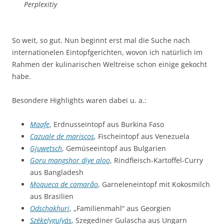
Perplexitiy
So weit, so gut. Nun beginnt erst mal die Suche nach
internationelen Eintopfgerichten, wovon ich natürlich im
Rahmen der kulinarischen Weltreise schon einige gekocht
habe.
Besondere Highlights waren dabei u. a.:
Maafe
, Erdnusseintopf aus Burkina Faso
Cazuale de mariscos
, Fischeintopf aus Venezuela
Gjuwetsch
, Gemüseeintopf aus Bulgarien
Goru mangshor diye aloo
, Rindfleisch-Kartoffel-Curry
aus Bangladesh
Moqueca de camarão
, Garneleneintopf mit Kokosmilch
aus Brasilien
Odschakhuri
, „Familienmahl“ aus Georgien
Székelygulyás
, Szegediner Gulascha aus Ungarn