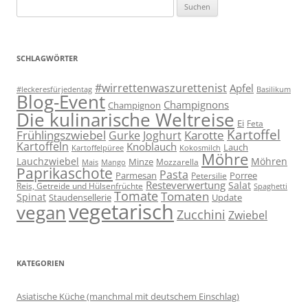
Suchen
nach:
SCHLAGWÖRTER
#wirrettenwaszurettenist
Apfel
#leckeresfürjedentag
Basilikum
Blog-Event
Champignons
Champignon
Die kulinarische Weltreise
Ei
Feta
Kartoffel
Frühlingszwiebel
Karotte
Gurke
Joghurt
Kartoffeln
Knoblauch
Lauch
Kartoffelpüree
Kokosmilch
Möhre
Lauchzwiebel
Möhren
Minze
Mozzarella
Mais
Mango
Paprikaschote
Pasta
Parmesan
Porree
Petersilie
Resteverwertung
Salat
Reis, Getreide und Hülsenfrüchte
Spaghetti
Tomate
Tomaten
Spinat
Staudensellerie
Update
vegetarisch
vegan
Zucchini
Zwiebel
KATEGORIEN
Asiatische Küche (manchmal mit deutschem Einschlag)