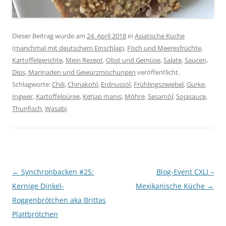
Dieser Beitrag wurde am
24. April 2018
in
Asiatische Küche
(manchmal mit deutschem Einschlag)
,
Fisch und Meeresfrüchte
,
Kartoffelgerichte
,
Mein Rezept
,
Obst und Gemüse
,
Salate
,
Saucen,
Dips, Marinaden und Gewürzmischungen
veröffentlicht.
Schlagworte:
Chili
,
Chinakohl
,
Erdnussöl
,
Frühlingszwiebel
,
Gurke
,
Ingwer
,
Kartoffelpüree
,
Ketjap manis
,
Möhre
,
Sesamöl
,
Sojasauce
,
Thunfisch
,
Wasabi
.
Beitragsnavigation
←
Synchronbacken #25:
Blog-Event CXLI –
Kernige Dinkel-
Mexikanische Küche
→
Roggenbrötchen aka Brittas
Plattbrötchen