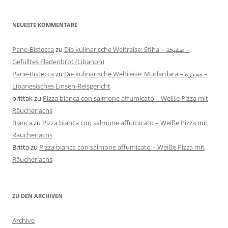
NEUESTE KOMMENTARE
Pane-Bistecca
zu
Die kulinarische Weltreise: Sfiha – صفيحة –
Gefülltes Fladenbrot (Libanon)
Pane-Bistecca
zu
Die kulinarische Weltreise: Mudardara – مجدرة –
Libanesisches Linsen-Reisgericht
brittak
zu
Pizza bianca con salmone affumicato – Weiße Pizza mit
Räucherlachs
Bianca
zu
Pizza bianca con salmone affumicato – Weiße Pizza mit
Räucherlachs
Britta
zu
Pizza bianca con salmone affumicato – Weiße Pizza mit
Räucherlachs
ZU DEN ARCHIVEN
Archive