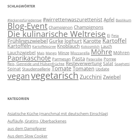
SCHLAGWÖRTER
#wirrettenwaszurettenist
Apfel
#leckeresfürjedentag
Basilikum
Blog-Event
Champignons
Champignon
Die kulinarische Weltreise
Ei
Feta
Kartoffel
Frühlingszwiebel
Karotte
Gurke
Joghurt
Kartoffeln
Knoblauch
Lauch
Kartoffelpüree
Kokosmilch
Möhre
Lauchzwiebel
Möhren
Minze
Mozzarella
Mais
Mango
Paprikaschote
Pasta
Parmesan
Porree
Petersilie
Resteverwertung
Salat
Reis, Getreide und Hülsenfrüchte
Spaghetti
Tomate
Tomaten
Spinat
Staudensellerie
Update
vegetarisch
vegan
Zucchini
Zwiebel
KATEGORIEN
Asiatische Küche (manchmal mit deutschem Einschlag)
Aufläufe, Gratins, Überbackenes
aus dem Dampfgarer
Aus dem Slow Cooker