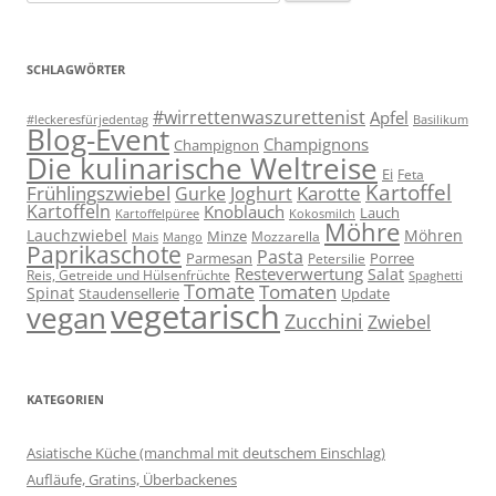
nach:
SCHLAGWÖRTER
#wirrettenwaszurettenist
Apfel
#leckeresfürjedentag
Basilikum
Blog-Event
Champignons
Champignon
Die kulinarische Weltreise
Ei
Feta
Kartoffel
Frühlingszwiebel
Karotte
Gurke
Joghurt
Kartoffeln
Knoblauch
Lauch
Kartoffelpüree
Kokosmilch
Möhre
Lauchzwiebel
Möhren
Minze
Mozzarella
Mais
Mango
Paprikaschote
Pasta
Parmesan
Porree
Petersilie
Resteverwertung
Salat
Reis, Getreide und Hülsenfrüchte
Spaghetti
Tomate
Tomaten
Spinat
Staudensellerie
Update
vegetarisch
vegan
Zucchini
Zwiebel
KATEGORIEN
Asiatische Küche (manchmal mit deutschem Einschlag)
Aufläufe, Gratins, Überbackenes