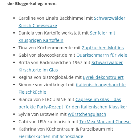
der Bloggerkolleg:innen:
Caroline von Linal’s Backhimmel mit
Schwarzwälder
Kirsch Cheesecake
Daniela von Kartoffelwerkstatt mit
Senfeier mit
knusprigen Kartoffeln
Tina von Küchenmomente mit
Zupfkuchen-Muffins
Gabi von slowcooker.de mit
Quarkschmarrn für viele
Britta von Backmaedchen 1967 mit
Schwarzwälder
Kirschtorte im Glas
Regina von bistroglobal.de mit
Byrek dekonstruiert
Simone von zimtkringel mit
italienisch angehauchte
Fleischküchle
Bianca von ELBCUISINE mit
Caprese im Glas – das
perfekte Party-Rezept für den italienischen Klassiker
Sylvia von Brotwein mit
Würstchengulasch
Gabi von USA kulinarisch mit
TexMex Mac and Cheese
Kathrina von Küchentraum & Purzelbaum mit
Eierlikörkuchen mit Schokolade