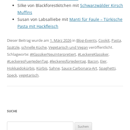
Silke von Blackforestkitchen mit
Schwarzwälder Kirsch
Muffins
Susan von Labsalliebe mit
Manti für Faule – Türkische
Pasta mit Hackfleisch
Dieser Beitrag wurde am
1. März 2026
in
Blog-Events
,
Cookit
,
Pasta,
Spätzle
,
schnelle Küche
,
Vegetarisch und Vegan
veröffentlicht.
Schlagworte:
#KlassikerNeuInterpretiert
,
#LeckereKlassiker
,
#LeckeresFuerJedenTag
,
#leckeresfürjedentag
,
Bacon
,
Eier
,
Hokkaidokürbis
,
Kürbis
,
Sahne
,
Sauce Carbonara-Art
,
Spaghetti
,
Speck
,
vegetarisch
.
SUCHE
Suchen