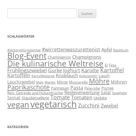
Suchen
nach:
SCHLAGWÖRTER
#wirrettenwaszurettenist
Apfel
#leckeresfürjedentag
Basilikum
Blog-Event
Champignons
Champignon
Die kulinarische Weltreise
Ei
Feta
Kartoffel
Frühlingszwiebel
Karotte
Gurke
Joghurt
Kartoffeln
Knoblauch
Lauch
Kartoffelpüree
Kokosmilch
Möhre
Lauchzwiebel
Möhren
Minze
Mozzarella
Mais
Mango
Paprikaschote
Pasta
Parmesan
Porree
Petersilie
Resteverwertung
Salat
Reis, Getreide und Hülsenfrüchte
Spaghetti
Tomate
Tomaten
Spinat
Staudensellerie
Update
vegetarisch
vegan
Zucchini
Zwiebel
KATEGORIEN