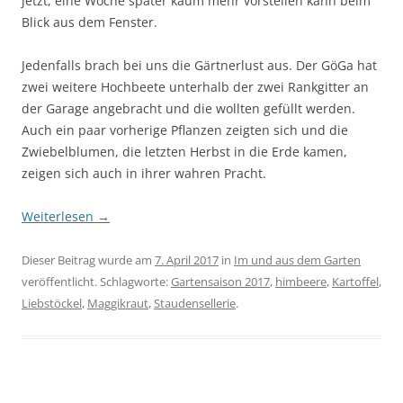
jetzt, eine Woche später kaum mehr vorstellen kann beim
Blick aus dem Fenster.
Jedenfalls brach bei uns die Gärtnerlust aus. Der GöGa hat
zwei weitere Hochbeete unterhalb der zwei Rankgitter an
der Garage angebracht und die wollten gefüllt werden.
Auch ein paar vorherige Pflanzen zeigten sich und die
Zwiebelblumen, die letzten Herbst in die Erde kamen,
zeigen sich auch in ihrer wahren Pracht.
Weiterlesen
→
Dieser Beitrag wurde am
7. April 2017
in
Im und aus dem Garten
veröffentlicht. Schlagworte:
Gartensaison 2017
,
himbeere
,
Kartoffel
,
Liebstöckel
,
Maggikraut
,
Staudensellerie
.