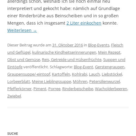
allerdings schon, weshalb ich sie noch einmal neu
interpretiert und gekocht habe: nämlich auf Grundlage
einer Rinderbrühe aus Beinscheiben und in so großen
Mengen, dass ich insgesamt
2 Liter einkochen
konnte.
Weiterlesen
→
Dieser Beitrag wurde am
31. Oktober 2016
in
Blog-Events
,
Fleisch
und Geflügel
,
kulinarische Kindheitserinnerungen
,
Mein Rezept
,
Obst und Gemüse
,
Reis, Getreide und Hülsenfrüchte
,
Suppen und
Eintöpfe
veröffentlicht. Schlagworte:
Blog-Event
,
Gerstengraupen
,
Graupensuppe/-eintopf
,
Kartoffeln
,
Kohlrabi
,
Lauch
,
Liebstöckel
,
Lorbeerblatt
,
Meine Lieblingssuppe
,
Möhren
,
Petersilienwurzel
,
Pfefferkörner
,
Piment
,
Porree
,
Rinderbeischeibe
,
Wacholderbeeren
,
Zwiebel
.
SUCHE