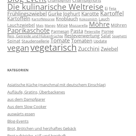
Champignons
Champignon
Die kulinarische Weltreise
Ei
Feta
Kartoffel
Frühlingszwiebel
Karotte
Gurke
Joghurt
Kartoffeln
Knoblauch
Lauch
Kartoffelpüree
Kokosmilch
Möhre
Lauchzwiebel
Möhren
Minze
Mozzarella
Mais
Mango
Paprikaschote
Pasta
Parmesan
Porree
Petersilie
Resteverwertung
Salat
Reis, Getreide und Hülsenfrüchte
Spaghetti
Tomate
Tomaten
Spinat
Staudensellerie
Update
vegetarisch
vegan
Zucchini
Zwiebel
KATEGORIEN
Asiatische Küche (manchmal mit deutschem Einschlag)
Aufläufe, Gratins, Überbackenes
aus dem Dampfgarer
Aus dem Slow Cooker
auswärts essen
Blog-Events
Brot, Brötchen und herzhaftes Gebäck
Brotaufstriche, süß und herzhaft