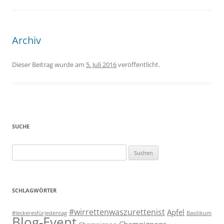
Archiv
Dieser Beitrag wurde
am
5. Juli 2016
veröffentlicht.
SUCHE
Suchen
nach:
SCHLAGWÖRTER
#wirrettenwaszurettenist
Apfel
#leckeresfürjedentag
Basilikum
Blog-Event