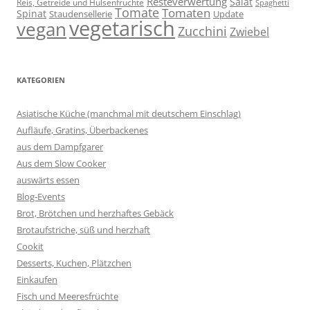
Resteverwertung
Salat
Reis, Getreide und Hülsenfrüchte
Spaghetti
Tomate
Tomaten
Spinat
Staudensellerie
Update
vegetarisch
vegan
Zucchini
Zwiebel
KATEGORIEN
Asiatische Küche (manchmal mit deutschem Einschlag)
Aufläufe, Gratins, Überbackenes
aus dem Dampfgarer
Aus dem Slow Cooker
auswärts essen
Blog-Events
Brot, Brötchen und herzhaftes Gebäck
Brotaufstriche, süß und herzhaft
Cookit
Desserts, Kuchen, Plätzchen
Einkaufen
Fisch und Meeresfrüchte