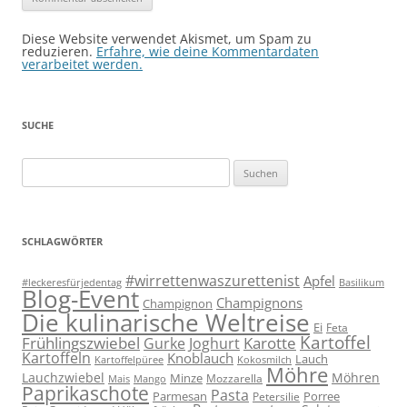
Diese Website verwendet Akismet, um Spam zu
reduzieren.
Erfahre, wie deine Kommentardaten
verarbeitet werden.
SUCHE
Suchen
nach:
SCHLAGWÖRTER
#wirrettenwaszurettenist
Apfel
#leckeresfürjedentag
Basilikum
Blog-Event
Champignons
Champignon
Die kulinarische Weltreise
Ei
Feta
Kartoffel
Frühlingszwiebel
Karotte
Gurke
Joghurt
Kartoffeln
Knoblauch
Lauch
Kartoffelpüree
Kokosmilch
Möhre
Lauchzwiebel
Möhren
Minze
Mozzarella
Mais
Mango
Paprikaschote
Pasta
Parmesan
Porree
Petersilie