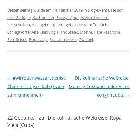
Dieser Beitrag wurde am
14. Februar 2019
in
Blog-Events
,
Fleisch
und Geflügel
,
Kochbücher, Rezept-Apps, Webseiten und
Zeitschriften
,
nachgekocht und -gebacken
veröffentlicht.
Schlagworte:
Alte Kleidung
,
Flank Steak
,
Möhre
,
Paprikaschote
,
Rindfleisch
,
Ropa vieja
,
Staudensellerie
,
Zwiebel
.
Beitragsnavigation
←
#wirrettenwaszurettenist:
Die kulinarische Weltreise:
Chicken Teriyaki Sub (Essen
Moros y Cristianos oder Arroz
zum Mitnehmen)
congri (Cuba)
→
22 Gedanken zu „
Die kulinarische Weltreise: Ropa
Vieja (Cuba)
“