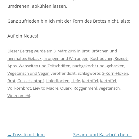
umdrehen, abkühlen lassen.
Ganz zufrieden bin ich mit der Form des Brotes nicht, also:
Auf ein Neues!
Dieser Beitrag wurde am
3. März 2019
in
Brot, Brötchen und
herzhaftes Gebäck
,
Irrungen und Wirrungen
,
Kochbücher, Rezept-
Apps, Webseiten und Zeitschriften
,
nachgekocht und -gebacken
,
Vegetarisch und Vegan
veröffentlicht. Schlagworte:
3-Korn-Floken
,
Brot
,
Gusseisentopf
,
Haferflocken
,
Hefe
,
Kartoffel
,
Kartoffel-
Vollkornbrot
,
Lievito Madre
,
Quark
,
Roggenmehl
,
vegetarisch
,
Weizenmehl
.
Beitragsnavigation
←
Fussili mit dem
Sesam- und Käsebrötchen –