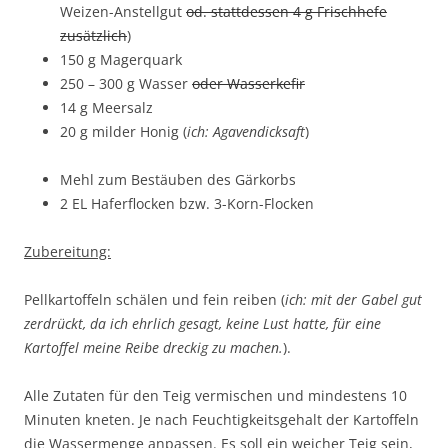
Weizen-Anstellgut
od. stattdessen 4 g Frischhefe
zusätzlich
)
150 g Magerquark
250 – 300 g Wasser
oder Wasserkefir
14 g Meersalz
20 g milder Honig (
ich: Agavendicksaft
)
Mehl zum Bestäuben des Gärkorbs
2 EL Haferflocken bzw. 3-Korn-Flocken
Zubereitung:
Pellkartoffeln schälen und fein reiben (
ich: mit der Gabel gut
zerdrückt, da ich ehrlich gesagt, keine Lust hatte, für eine
Kartoffel meine Reibe dreckig zu machen.
).
Alle Zutaten für den Teig vermischen und mindestens 10
Minuten kneten. Je nach Feuchtigkeitsgehalt der Kartoffeln
die Wassermenge anpassen. Es soll ein weicher Teig sein,