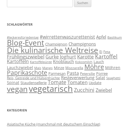
Suchen
nach:
SCHLAGWÖRTER
#wirrettenwaszurettenist
Apfel
#leckeresfürjedentag
Basilikum
Blog-Event
Champignons
Champignon
Die kulinarische Weltreise
Ei
Feta
Kartoffel
Frühlingszwiebel
Karotte
Gurke
Joghurt
Kartoffeln
Knoblauch
Lauch
Kartoffelpüree
Kokosmilch
Möhre
Lauchzwiebel
Möhren
Minze
Mozzarella
Mais
Mango
Paprikaschote
Pasta
Parmesan
Porree
Petersilie
Resteverwertung
Salat
Reis, Getreide und Hülsenfrüchte
Spaghetti
Tomate
Tomaten
Spinat
Staudensellerie
Update
vegetarisch
vegan
Zucchini
Zwiebel
KATEGORIEN
Asiatische Küche (manchmal mit deutschem Einschlag)