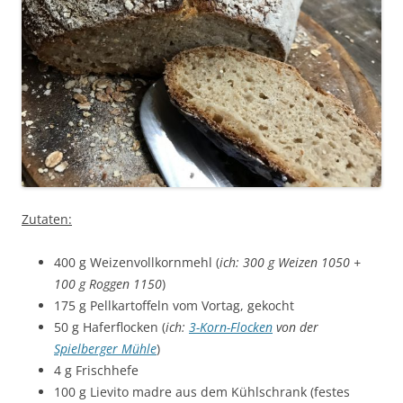
Zutaten:
400 g Weizenvollkornmehl (
ich: 300 g Weizen 1050 +
100 g Roggen 1150
)
175 g Pellkartoffeln vom Vortag, gekocht
50 g Haferflocken (
ich:
3-Korn-Flocken
von der
Spielberger Mühle
)
4 g Frischhefe
100 g Lievito madre aus dem Kühlschrank (festes