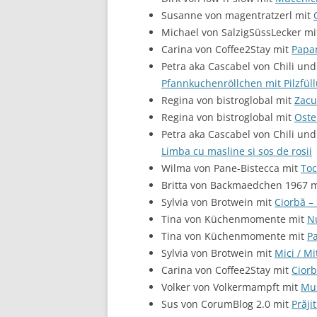
Susanne von magentratzerl mit
Michael von SalzigSüssLecker m
Carina von Coffee2Stay mit
Papan
Petra aka Cascabel von Chili und
Pfannkuchenröllchen mit Pilzfül
Regina von bistroglobal mit
Zacu
Regina von bistroglobal mit
Oste
Petra aka Cascabel von Chili und
Limba cu masline si sos de rosii
Wilma von Pane-Bistecca mit
Toc
Britta von Backmaedchen 1967 
Sylvia von Brotwein mit
Ciorbă –
Tina von Küchenmomente mit
N
Tina von Küchenmomente mit
P
Sylvia von Brotwein mit
Mici / M
Carina von Coffee2Stay mit
Ciorb
Volker von Volkermampft mit
Mus
Sus von CorumBlog 2.0 mit
Prăji