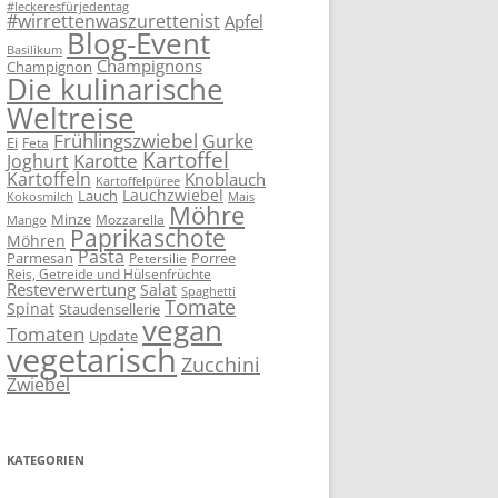
#leckeresfürjedentag
#wirrettenwaszurettenist
Apfel
Blog-Event
Basilikum
Champignons
Champignon
Die kulinarische
Weltreise
Frühlingszwiebel
Gurke
Ei
Feta
Kartoffel
Karotte
Joghurt
Kartoffeln
Knoblauch
Kartoffelpüree
Lauchzwiebel
Lauch
Kokosmilch
Mais
Möhre
Minze
Mozzarella
Mango
Paprikaschote
Möhren
Pasta
Parmesan
Porree
Petersilie
Reis, Getreide und Hülsenfrüchte
Resteverwertung
Salat
Spaghetti
Tomate
Spinat
Staudensellerie
vegan
Tomaten
Update
vegetarisch
Zucchini
Zwiebel
KATEGORIEN