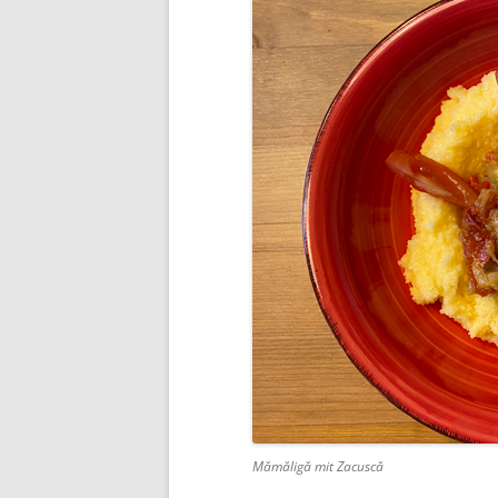
Mămăligă mit Zacuscă