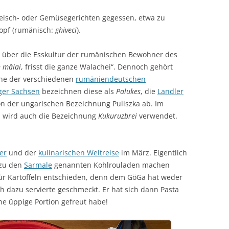
leisch- oder Gemüsegerichten gegessen, etwa zu
topf (rumänisch:
ghiveci
).
 über die Esskultur der rumänischen Bewohner des
 mălai
, frisst die ganze Walachei“. Dennoch gehört
che der verschiedenen
rumäniendeutschen
ger Sachsen
bezeichnen diese als
Palukes
, die
Landler
von der ungarischen Bezeichnung Puliszka ab. Im
 wird auch die Bezeichnung
Kukuruzbrei
verwendet.
er
und der
kulinarischen Weltreise
im März. Eigentlich
 zu den
Sarmale
genannten Kohlrouladen machen
für Kartoffeln entschieden, denn dem GöGa hat weder
ich dazu servierte geschmeckt. Er hat sich dann Pasta
e üppige Portion gefreut habe!