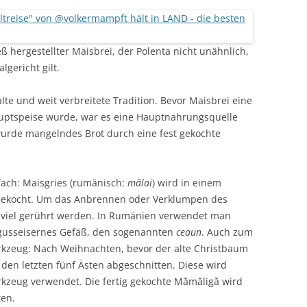
eß hergestellter Maisbrei, der Polenta nicht unähnlich,
lgericht gilt.
lte und weit verbreitete Tradition. Bevor Maisbrei eine
Hauptspeise wurde, war es eine Hauptnahrungsquelle
wurde mangelndes Brot durch eine fest gekochte
fach: Maisgries (rumänisch:
mălai
) wird in einem
gekocht. Um das Anbrennen oder Verklumpen des
r viel gerührt werden. In Rumänien verwendet man
gusseisernes Gefäß, den sogenannten
ceaun
. Auch zum
kzeug: Nach Weihnachten, bevor der alte Christbaum
t den letzten fünf Ästen abgeschnitten. Diese wird
rkzeug verwendet. Die fertig gekochte Mămăligă wird
ten.