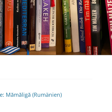
ise: Mămăligă (Rumänien)