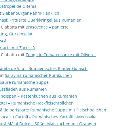
Ostropel de Oltenia
it
Siebenbürger Rahm-Hanklich
aşi: Frittierte Quarkkringel aus Rumänien
 Ciabatta mit
Braşovence – panierte
lung, Gurkensalat
scă
rtarte mit Zacuscā
 Ciabatta mit
Zunge in Tomatensauce mit Oliven –
anita de Vita – Rumaenisches Rinder Gulasch
mit
Saravină-rumänischer Rumkuchen
 Saure rumänische Suppe
ussfladen aus Rumänien
andișpan – Kastenkuchen aus Rumänien
ititei – Rumänische Hackfleischröllchen
ă de perişoare: Rumänische Suppe mit Fleischbällchen
aca cu Cartofi – Rumänisches Kartoffel-Moussaka
tură Mălai Dulce – Süßer Maiskuchen mit Orangen