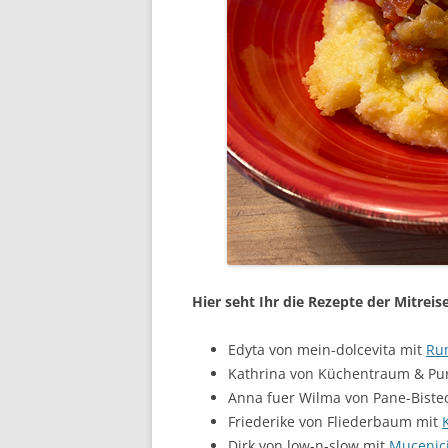
Hier seht Ihr die Rezepte der Mitrei
Edyta von mein-dolcevita mit
Ru
Kathrina von Küchentraum & Pu
Anna fuer Wilma von Pane-Biste
Friederike von Fliederbaum mit
Dirk von low-n-slow mit
Mucenici