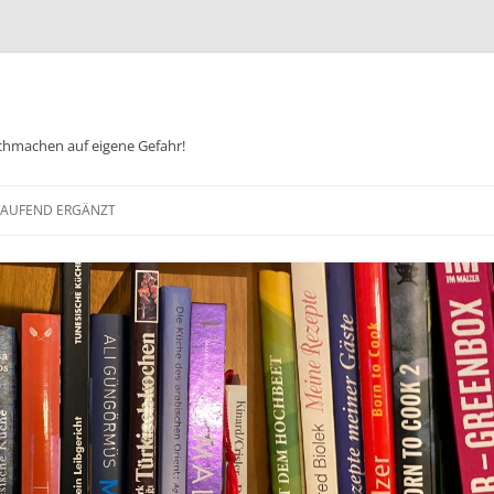
chmachen auf eigene Gefahr!
Zum
Inhalt
 LAUFEND ERGÄNZT
springen