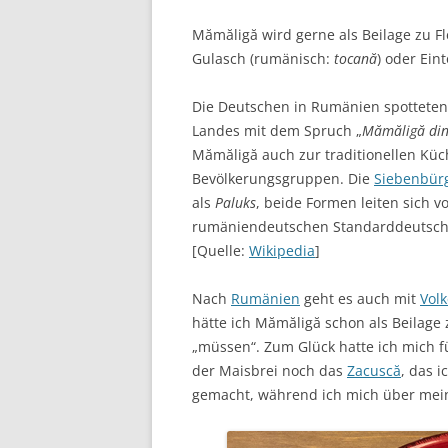
Mămăligă wird gerne als Beilage zu F
Gulasch (rumänisch:
tocană
) oder Ein
Die Deutschen in Rumänien spotteten
Landes mit dem Spruch „
Mămăligă din
Mămăligă auch zur traditionellen Kü
Bevölkerungsgruppen. Die
Siebenbür
als
Paluks
, beide Formen leiten sich 
rumäniendeutschen Standarddeutsch
[Quelle:
Wikipedia
]
Nach
Rumänien
geht es auch mit
Volk
hätte ich Mămăligă schon als Beilage
„müssen“. Zum Glück hatte ich mich 
der Maisbrei noch das
Zacuscă
, das 
gemacht, während ich mich über mein