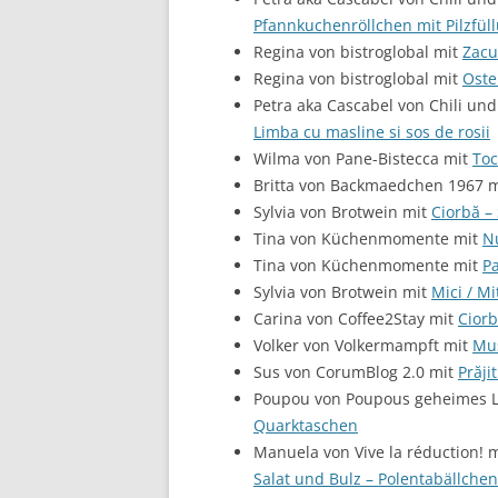
Pfannkuchenröllchen mit Pilzfül
Regina von bistroglobal mit
Zacu
Regina von bistroglobal mit
Oste
Petra aka Cascabel von Chili und
Limba cu masline si sos de rosii
Wilma von Pane-Bistecca mit
Toc
Britta von Backmaedchen 1967 
Sylvia von Brotwein mit
Ciorbă –
Tina von Küchenmomente mit
N
Tina von Küchenmomente mit
P
Sylvia von Brotwein mit
Mici / M
Carina von Coffee2Stay mit
Ciorb
Volker von Volkermampft mit
Mus
Sus von CorumBlog 2.0 mit
Prăji
Poupou von Poupous geheimes 
Quarktaschen
Manuela von Vive la réduction! 
Salat und Bulz – Polentabällch