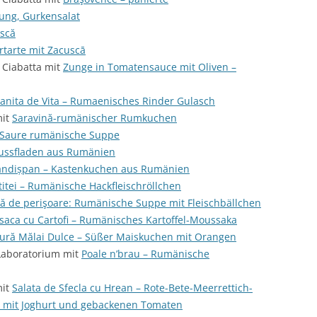
lung, Gurkensalat
scă
rtarte mit Zacuscā
 Ciabatta mit
Zunge in Tomatensauce mit Oliven –
anita de Vita – Rumaenisches Rinder Gulasch
mit
Saravină-rumänischer Rumkuchen
 Saure rumänische Suppe
ussfladen aus Rumänien
andișpan – Kastenkuchen aus Rumänien
ititei – Rumänische Hackfleischröllchen
ă de perişoare: Rumänische Suppe mit Fleischbällchen
aca cu Cartofi – Rumänisches Kartoffel-Moussaka
tură Mălai Dulce – Süßer Maiskuchen mit Orangen
Laboratorium mit
Poale n’brau – Rumänische
mit
Salata de Sfecla cu Hrean – Rote-Bete-Meerrettich-
en mit Joghurt und gebackenen Tomaten