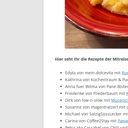
Hier seht Ihr die Rezepte der Mitrei
Edyta von mein-dolcevita mit
Ru
Kathrina von Küchentraum & Pu
Anna fuer Wilma von Pane-Biste
Friederike von Fliederbaum mit
Dirk von low-n-slow mit
Mucenici
Susanne von magentratzerl mit
Michael von SalzigSüssLecker m
Carina von Coffee2Stay mit
Papan
Petra aka Cascabel von Chili und