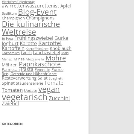
#leckeresfürjedentag
#wirrettenwaszurettenist
Apfel
Blog-Event
Basilikum
Champignons
Champignon
Die kulinarische
Weltreise
Frühlingszwiebel
Gurke
Ei
Feta
Kartoffel
Karotte
Joghurt
Kartoffeln
Knoblauch
Kartoffelpüree
Lauchzwiebel
Lauch
Kokosmilch
Mais
Möhre
Minze
Mozzarella
Mango
Paprikaschote
Möhren
Pasta
Parmesan
Porree
Petersilie
Reis, Getreide und Hülsenfrüchte
Resteverwertung
Salat
Spaghetti
Tomate
Spinat
Staudensellerie
vegan
Tomaten
Update
vegetarisch
Zucchini
Zwiebel
KATEGORIEN