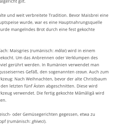
lgericht gilt.
lte und weit verbreitete Tradition. Bevor Maisbrei eine
Hauptspeise wurde, war es eine Hauptnahrungsquelle
wurde mangelndes Brot durch eine fest gekochte
fach: Maisgries (rumänisch:
mălai
) wird in einem
gekocht. Um das Anbrennen oder Verklumpen des
r viel gerührt werden. In Rumänien verwendet man
gusseisernes Gefäß, den sogenannten
ceaun
. Auch zum
kzeug: Nach Weihnachten, bevor der alte Christbaum
t den letzten fünf Ästen abgeschnitten. Diese wird
rkzeug verwendet. Die fertig gekochte Mămăligă wird
ten.
leisch- oder Gemüsegerichten gegessen, etwa zu
topf (rumänisch:
ghiveci
).