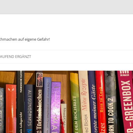
chmachen auf eigene Gefahr!
Zum
Inhalt
 LAUFEND ERGÄNZT
springen