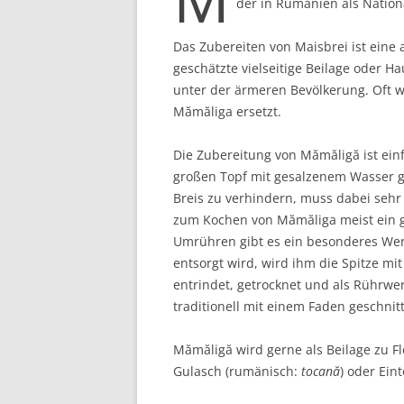
der in Rumänien als Nationa
Das Zubereiten von Maisbrei ist eine a
geschätzte vielseitige Beilage oder 
unter der ärmeren Bevölkerung. Oft 
Mămăliga ersetzt.
Die Zubereitung von Mămăligă ist ein
großen Topf mit gesalzenem Wasser 
Breis zu verhindern, muss dabei seh
zum Kochen von Mămăliga meist ein 
Umrühren gibt es ein besonderes Wer
entsorgt wird, wird ihm die Spitze mi
entrindet, getrocknet und als Rührwe
traditionell mit einem Faden geschnit
Mămăligă wird gerne als Beilage zu F
Gulasch (rumänisch:
tocană
) oder Ein