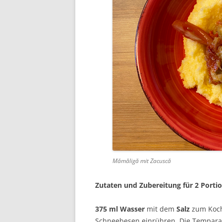
Mămăligă mit Zacuscă
Zutaten und Zubereitung für 2 Porti
375 ml Wasser
mit dem
Salz
zum Koch
Schneebesen einrühren. Die Temparat