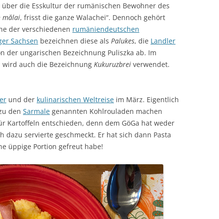
 über die Esskultur der rumänischen Bewohner des
 mălai
, frisst die ganze Walachei“. Dennoch gehört
che der verschiedenen
rumäniendeutschen
ger Sachsen
bezeichnen diese als
Palukes
, die
Landler
von der ungarischen Bezeichnung Puliszka ab. Im
 wird auch die Bezeichnung
Kukuruzbrei
verwendet.
er
und der
kulinarischen Weltreise
im März. Eigentlich
 zu den
Sarmale
genannten Kohlrouladen machen
für Kartoffeln entschieden, denn dem GöGa hat weder
ich dazu servierte geschmeckt. Er hat sich dann Pasta
e üppige Portion gefreut habe!