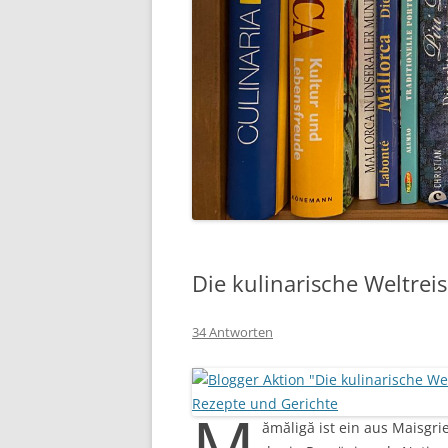
Die kulinarische Weltre
34 Antworten
M
ămăligă ist ein aus Maisgri