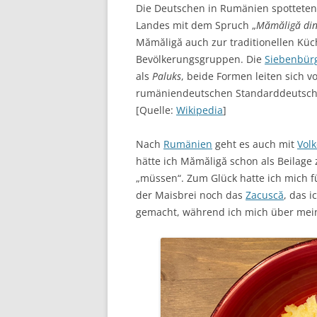
Die Deutschen in Rumänien spotteten
Landes mit dem Spruch „
Mămăligă din
Mămăligă auch zur traditionellen Kü
Bevölkerungsgruppen. Die
Siebenbür
als
Paluks
, beide Formen leiten sich 
rumäniendeutschen Standarddeutsch
[Quelle:
Wikipedia
]
Nach
Rumänien
geht es auch mit
Volk
hätte ich Mămăligă schon als Beilage
„müssen“. Zum Glück hatte ich mich 
der Maisbrei noch das
Zacuscă
, das 
gemacht, während ich mich über mein