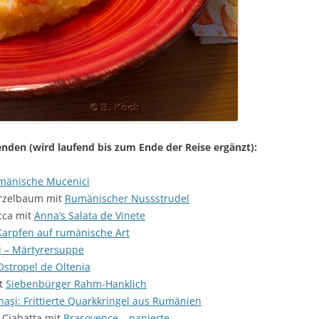
senden (wird laufend bis zum Ende der Reise ergänzt):
mänische Mucenici
rzelbaum mit
Rumänischer Nussstrudel
cca mit
Anna’s Salata de Vinete
Karpfen auf rumänische Art
 – Märtyrersuppe
Ostropel de Oltenia
it
Siebenbürger Rahm-Hanklich
aşi: Frittierte Quarkkringel aus Rumänien
 Ciabatta mit
Braşovence – panierte