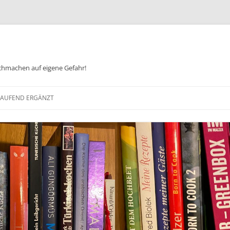
chmachen auf eigene Gefahr!
Zum
Inhalt
 LAUFEND ERGÄNZT
springen