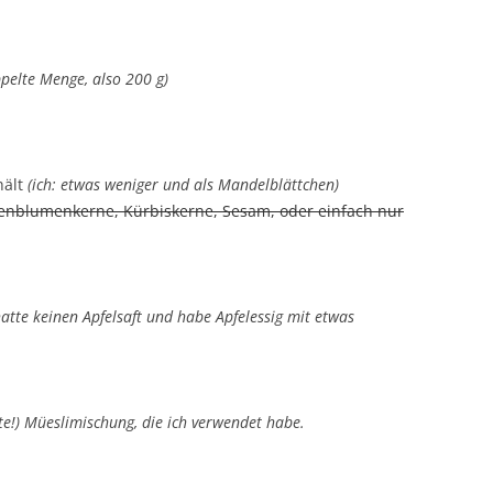
ppelte Menge, also 200 g)
hält
(ich: etwas weniger und als Mandelblättchen)
enblumenkerne, Kürbiskerne, Sesam, oder einfach nur
hatte keinen Apfelsaft und habe Apfelessig mit etwas
te!) Müeslimischung, die ich verwendet habe.