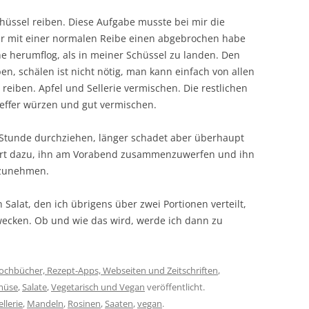
Schüssel reiben. Diese Aufgabe musste bei mir die
r mit einer normalen Reibe einen abgebrochen habe
he herumflog, als in meiner Schüssel zu landen. Den
ben, schälen ist nicht nötig, man kann einfach von allen
eiben. Apfel und Sellerie vermischen. Die restlichen
feffer würzen und gut vermischen.
 Stunde durchziehen, länger schadet aber überhaupt
niert dazu, ihn am Vorabend zusammenzuwerfen und ihn
tzunehmen.
 Salat, den ich übrigens über zwei Portionen verteilt,
uwecken. Ob und wie das wird, werde ich dann zu
ochbücher, Rezept-Apps, Webseiten und Zeitschriften
,
müse
,
Salate
,
Vegetarisch und Vegan
veröffentlicht.
llerie
,
Mandeln
,
Rosinen
,
Saaten
,
vegan
.