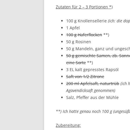
Zutaten für 2 – 3 Portionen *)
100 g Knollensellerie
(ich: die do
1 Apfel
100 g Haferflocken
**)
50 g Rosinen
50 g Mandeln, ganz und ungesc
50 g gemischte Samen, zb. Sonn
eine Sorte
**)
3 EL kalt gepresstes Rapsöl
Saft von 1/2 Zitrone
200 ml Apfelsaft, naturtrüb
(ich 
Agavendicksaft genommen)
Salz, Pfeffer aus der Mühle
**) Ich hatte genau noch 100 g (ungesüß
Zubereitung: