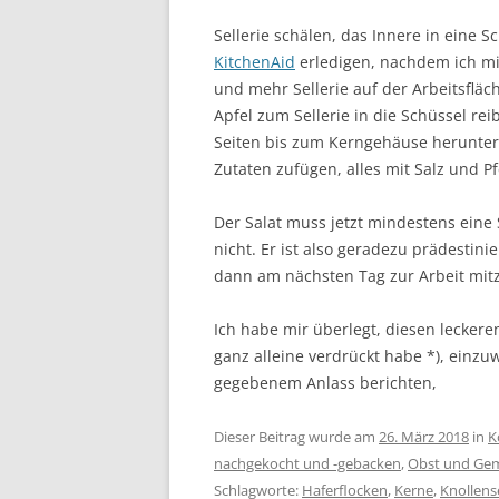
Sellerie schälen, das Innere in eine 
KitchenAid
erledigen, nachdem ich mi
und mehr Sellerie auf der Arbeitsfläc
Apfel zum Sellerie in die Schüssel rei
Seiten bis zum Kerngehäuse herunter r
Zutaten zufügen, alles mit Salz und P
Der Salat muss jetzt mindestens eine
nicht. Er ist also geradezu prädesti
dann am nächsten Tag zur Arbeit mi
Ich habe mir überlegt, diesen leckeren
ganz alleine verdrückt habe *), einz
gegebenem Anlass berichten,
Dieser Beitrag wurde am
26. März 2018
in
K
nachgekocht und -gebacken
,
Obst und Ge
Schlagworte:
Haferflocken
,
Kerne
,
Knollense