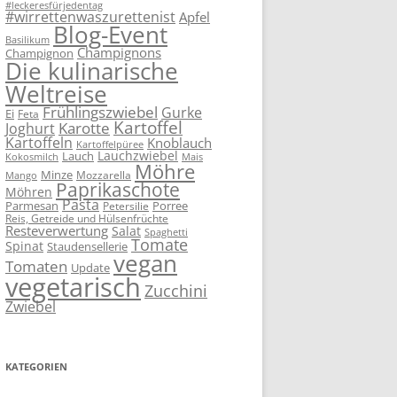
#leckeresfürjedentag
#wirrettenwaszurettenist
Apfel
Blog-Event
Basilikum
Champignons
Champignon
Die kulinarische
Weltreise
Frühlingszwiebel
Gurke
Ei
Feta
Kartoffel
Karotte
Joghurt
Kartoffeln
Knoblauch
Kartoffelpüree
Lauchzwiebel
Lauch
Kokosmilch
Mais
Möhre
Minze
Mozzarella
Mango
Paprikaschote
Möhren
Pasta
Parmesan
Porree
Petersilie
Reis, Getreide und Hülsenfrüchte
Resteverwertung
Salat
Spaghetti
Tomate
Spinat
Staudensellerie
vegan
Tomaten
Update
vegetarisch
Zucchini
Zwiebel
KATEGORIEN