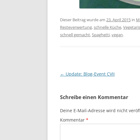
Dieser Beitrag wurde am
23. April 2015
in
M
Resteverwertung
,
schnelle Küche
,
Vegetari
schnell gemacht
,
Spaghetti
,
vegan
.
Beitragsnavigation
←
Update: Blog-Event CVII
Schreibe einen Kommentar
Deine E-Mail-Adresse wird nicht veröff
Kommentar
*