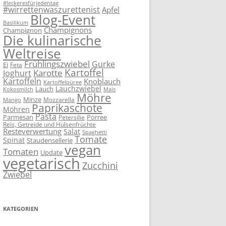
#leckeresfürjedentag
#wirrettenwaszurettenist
Apfel
Blog-Event
Basilikum
Champignons
Champignon
Die kulinarische
Weltreise
Frühlingszwiebel
Gurke
Ei
Feta
Kartoffel
Karotte
Joghurt
Kartoffeln
Knoblauch
Kartoffelpüree
Lauchzwiebel
Lauch
Kokosmilch
Mais
Möhre
Minze
Mozzarella
Mango
Paprikaschote
Möhren
Pasta
Parmesan
Porree
Petersilie
Reis, Getreide und Hülsenfrüchte
Resteverwertung
Salat
Spaghetti
Tomate
Spinat
Staudensellerie
vegan
Tomaten
Update
vegetarisch
Zucchini
Zwiebel
KATEGORIEN