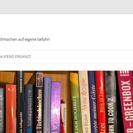
chmachen auf eigene Gefahr!
Zum
Inhalt
 LAUFEND ERGÄNZT
springen