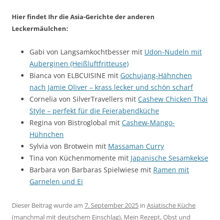
Hier findet Ihr die Asia-Gerichte der anderen
Leckermäulchen:
Gabi von Langsamkochtbesser mit
Udon-Nudeln mit
Auberginen (Heißluftfritteuse)
Bianca von ELBCUISINE mit
Gochujang-Hähnchen
nach Jamie Oliver – krass lecker und schön scharf
Cornelia von SilverTravellers mit
Cashew Chicken Thai
Style – perfekt für die Feierabendküche
Regina von Bistroglobal mit
Cashew-Mango-
Hühnchen
Sylvia von Brotwein mit
Massaman Curry
Tina von Küchenmomente mit
Japanische Sesamkekse
Barbara von Barbaras Spielwiese mit
Ramen mit
Garnelen und Ei
Dieser Beitrag wurde am
7. September 2025
in
Asiatische Küche
(manchmal mit deutschem Einschlag)
,
Mein Rezept
,
Obst und