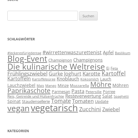
Suchen
nach:
SCHLAGWÖRTER
#wirrettenwaszurettenist
Apfel
#leckeresfürjedentag
Basilikum
Blog-Event
Champignons
Champignon
Die kulinarische Weltreise
Ei
Feta
Kartoffel
Frühlingszwiebel
Karotte
Gurke
Joghurt
Kartoffeln
Knoblauch
Lauch
Kartoffelpüree
Kokosmilch
Möhre
Lauchzwiebel
Möhren
Minze
Mozzarella
Mais
Mango
Paprikaschote
Pasta
Parmesan
Porree
Petersilie
Resteverwertung
Salat
Reis, Getreide und Hülsenfrüchte
Spaghetti
Tomate
Tomaten
Spinat
Staudensellerie
Update
vegetarisch
vegan
Zucchini
Zwiebel
KATEGORIEN