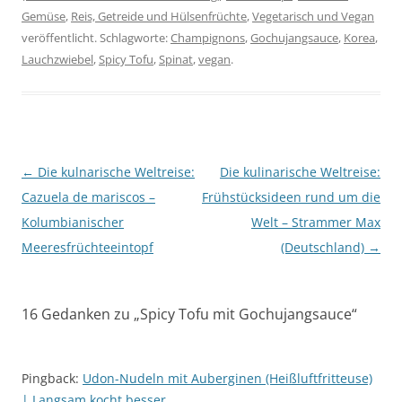
Gemüse
,
Reis, Getreide und Hülsenfrüchte
,
Vegetarisch und Vegan
veröffentlicht. Schlagworte:
Champignons
,
Gochujangsauce
,
Korea
,
Lauchzwiebel
,
Spicy Tofu
,
Spinat
,
vegan
.
Beitragsnavigation
←
Die kulnarische Weltreise:
Die kulinarische Weltreise:
Cazuela de mariscos –
Frühstücksideen rund um die
Kolumbianischer
Welt – Strammer Max
Meeresfrüchteeintopf
(Deutschland)
→
16 Gedanken zu „
Spicy Tofu mit Gochujangsauce
“
Pingback:
Udon-Nudeln mit Auberginen (Heißluftfritteuse)
| Langsam kocht besser