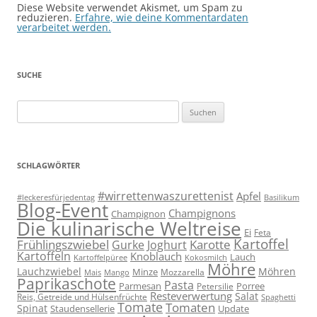
Diese Website verwendet Akismet, um Spam zu
reduzieren.
Erfahre, wie deine Kommentardaten
verarbeitet werden.
SUCHE
Suchen
nach:
SCHLAGWÖRTER
#wirrettenwaszurettenist
Apfel
#leckeresfürjedentag
Basilikum
Blog-Event
Champignons
Champignon
Die kulinarische Weltreise
Ei
Feta
Kartoffel
Frühlingszwiebel
Karotte
Gurke
Joghurt
Kartoffeln
Knoblauch
Lauch
Kartoffelpüree
Kokosmilch
Möhre
Lauchzwiebel
Möhren
Minze
Mozzarella
Mais
Mango
Paprikaschote
Pasta
Parmesan
Porree
Petersilie
Resteverwertung
Salat
Reis, Getreide und Hülsenfrüchte
Spaghetti
Tomate
Tomaten
Spinat
Staudensellerie
Update