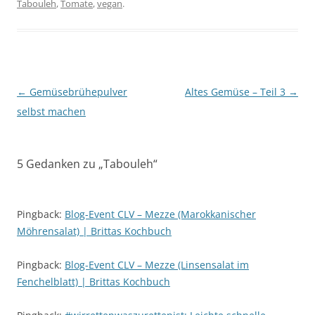
Tabouleh
,
Tomate
,
vegan
.
Beitragsnavigation
←
Gemüsebrühepulver
Altes Gemüse – Teil 3
→
selbst machen
5 Gedanken zu „
Tabouleh
“
Pingback:
Blog-Event CLV – Mezze (Marokkanischer
Möhrensalat) | Brittas Kochbuch
Pingback:
Blog-Event CLV – Mezze (Linsensalat im
Fenchelblatt) | Brittas Kochbuch