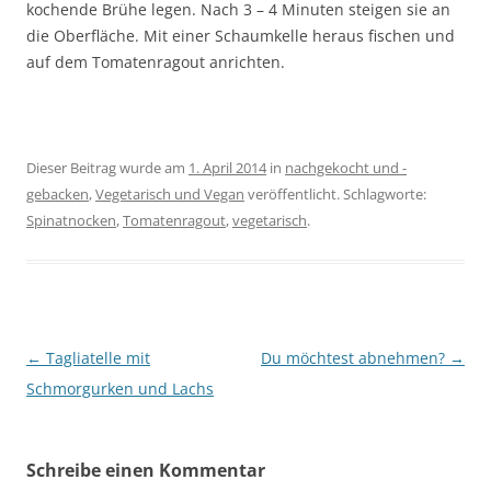
kochende Brühe legen. Nach 3 – 4 Minuten steigen sie an
die Oberfläche. Mit einer Schaumkelle heraus fischen und
auf dem Tomatenragout anrichten.
Dieser Beitrag wurde am
1. April 2014
in
nachgekocht und -
gebacken
,
Vegetarisch und Vegan
veröffentlicht. Schlagworte:
Spinatnocken
,
Tomatenragout
,
vegetarisch
.
Beitragsnavigation
←
Tagliatelle mit
Du möchtest abnehmen?
→
Schmorgurken und Lachs
Schreibe einen Kommentar