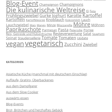
Blog-Event
Champignons
Champignon
Die kulinarische Weltreise
Ei
Feta
Kartoffel
Frühlingszwiebel
Karotte
Gurke
Joghurt
Kartoffeln
Knoblauch
Lauch
Kartoffelpüree
Kokosmilch
Möhre
Lauchzwiebel
Möhren
Minze
Mozzarella
Mais
Mango
Paprikaschote
Pasta
Parmesan
Porree
Petersilie
Resteverwertung
Salat
Reis, Getreide und Hülsenfrüchte
Spaghetti
Tomate
Tomaten
Spinat
Staudensellerie
Update
vegetarisch
vegan
Zucchini
Zwiebel
KATEGORIEN
Asiatische Küche (manchmal mit deutschem Einschlag)
Aufläufe, Gratins, Überbackenes
aus dem Dampfgarer
Aus dem Slow Cooker
auswärts essen
Blog-Events
Brot, Brötchen und herzhaftes Gebäck