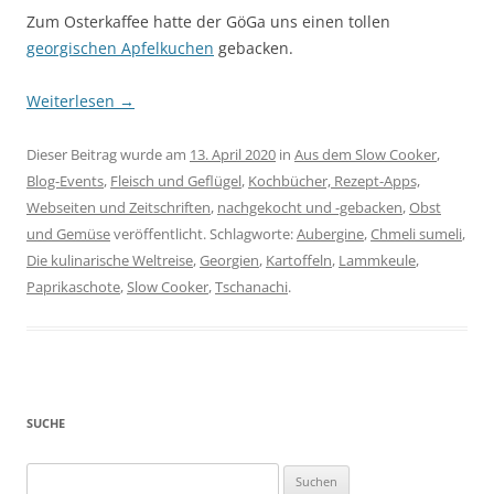
Zum Osterkaffee hatte der GöGa uns einen tollen
georgischen Apfelkuchen
gebacken.
Weiterlesen
→
Dieser Beitrag wurde am
13. April 2020
in
Aus dem Slow Cooker
,
Blog-Events
,
Fleisch und Geflügel
,
Kochbücher, Rezept-Apps,
Webseiten und Zeitschriften
,
nachgekocht und -gebacken
,
Obst
und Gemüse
veröffentlicht. Schlagworte:
Aubergine
,
Chmeli sumeli
,
Die kulinarische Weltreise
,
Georgien
,
Kartoffeln
,
Lammkeule
,
Paprikaschote
,
Slow Cooker
,
Tschanachi
.
SUCHE
Suchen