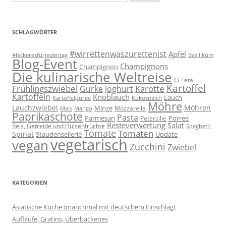
nach:
SCHLAGWÖRTER
#wirrettenwaszurettenist
Apfel
#leckeresfürjedentag
Basilikum
Blog-Event
Champignons
Champignon
Die kulinarische Weltreise
Ei
Feta
Kartoffel
Frühlingszwiebel
Karotte
Gurke
Joghurt
Kartoffeln
Knoblauch
Lauch
Kartoffelpüree
Kokosmilch
Möhre
Lauchzwiebel
Möhren
Minze
Mozzarella
Mais
Mango
Paprikaschote
Pasta
Parmesan
Porree
Petersilie
Resteverwertung
Salat
Reis, Getreide und Hülsenfrüchte
Spaghetti
Tomate
Tomaten
Spinat
Staudensellerie
Update
vegetarisch
vegan
Zucchini
Zwiebel
KATEGORIEN
Asiatische Küche (manchmal mit deutschem Einschlag)
Aufläufe, Gratins, Überbackenes