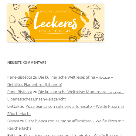
NEUESTE KOMMENTARE
Pane-Bistecca
zu
Die kulinarische Weltreise: Sfiha – صفيحة –
Gefülltes Fladenbrot (Libanon)
Pane-Bistecca
zu
Die kulinarische Weltreise: Mudardara – مجدرة –
Libanesisches Linsen-Reisgericht
brittak
zu
Pizza bianca con salmone affumicato – Weiße Pizza mit
Räucherlachs
Bianca
zu
Pizza bianca con salmone affumicato – Weiße Pizza mit
Räucherlachs
Britta
zu
Pizza bianca con salmone affumicato – Weiße Pizza mit