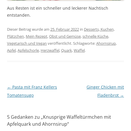
Aus Resten ist ein schneller und leckerer Nachtisch
entstanden.
Dieser Beitrag wurde am
25. Februar 2022
in
Desserts, Kuchen,
Plätzchen
,
Mein Rezept
,
Obst und Gemüse
,
schnelle Küche
,
Vegetarisch und Vegan
veröffentlicht. Schlagworte:
Ahornsirup
,
Apfel
,
Apfelschorle
,
Herzwaffel
,
Quark
,
Waffel
.
Beitragsnavigation
←
Pasta mit Franz Kellers
Ginger Chicken mit
Tomatensugo
Fladenbrot
→
5 Gedanken zu „
Knusprige Waffeltürmchen mit
Apfelquark und Ahornsirup
“