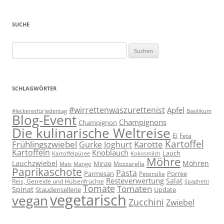
SUCHE
Suchen
nach:
SCHLAGWÖRTER
#wirrettenwaszurettenist
Apfel
#leckeresfürjedentag
Basilikum
Blog-Event
Champignons
Champignon
Die kulinarische Weltreise
Ei
Feta
Kartoffel
Frühlingszwiebel
Karotte
Gurke
Joghurt
Kartoffeln
Knoblauch
Lauch
Kartoffelpüree
Kokosmilch
Möhre
Lauchzwiebel
Möhren
Minze
Mozzarella
Mais
Mango
Paprikaschote
Pasta
Parmesan
Porree
Petersilie
Resteverwertung
Salat
Reis, Getreide und Hülsenfrüchte
Spaghetti
Tomate
Tomaten
Spinat
Staudensellerie
Update
vegetarisch
vegan
Zucchini
Zwiebel