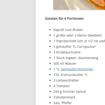
Zutaten für 4 Portionen:
Rapsöl zum Braten
1 große oder 2 kleine Zwiebeln
1 Paprikschote (
ich: je 1/2 rot und
1 gehäufter TL Currypulver
3 Knoblauchzehe
1 Stück Ingwer, daumenlang
500 ml Wasser
1 TL
Gemüsebrühepulver
3 EL Erdnussbutter *)
3 Lorbeerblätter
4 Tomaten
250 g frischer Spinat
Tomatenmark
Salz, Pfeffer