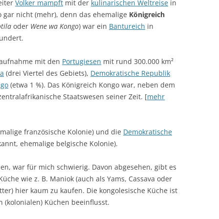
eiter
Volker mampft
mit der
kulinarischen Weltreise
in
so gar nicht (mehr), denn das ehemalige
Königreich
tila
oder
Wene wa Kongo
) war ein
Bantureich
in
hundert.
aktaufnahme mit den
Portugiesen
mit rund 300.000 km²
la
(drei Viertel des Gebiets),
Demokratische Republik
ngo
(etwa 1 %). Das Königreich Kongo war, neben dem
entralafrikanische Staatswesen seiner Zeit. [
mehr
malige französische Kolonie) und die
Demokratische
kannt, ehemalige belgische Kolonie).
en, war für mich schwierig. Davon abgesehen, gibt es
Küche wie z. B. Maniok (auch als Yams, Cassava oder
ter) hier kaum zu kaufen. Die kongolesische Küche ist
n (kolonialen) Küchen beeinflusst.