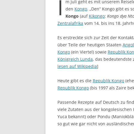
I
m Juli geht es mit unserem Reisel
den
Kongo
. „Den“ Kongo gibt es 
Kongo
(auf
Kikongo
:
Kongo dya Nto
Zentralafrika
vom 14. bis ins 18. Jahr
Es erstreckte sich zur Zeit der Kont
über Teile der heutigen Staaten
Ango
Kongo
(ein Viertel) sowie
Republik Ko
Königreich Lunda
, das bedeutendste z
lesen auf Wikipedia
]
Heute gibt es die
Republik Kongo
(ehe
Republik Kongo
(bis 1997 als Zaire be
Passende Rezepte auf Deutsch zu find
viele Zutaten aus der kongolesischen 
Yuca bekannt) oder Pondu (Maniokblät
so gut wie gar nicht von ausländische