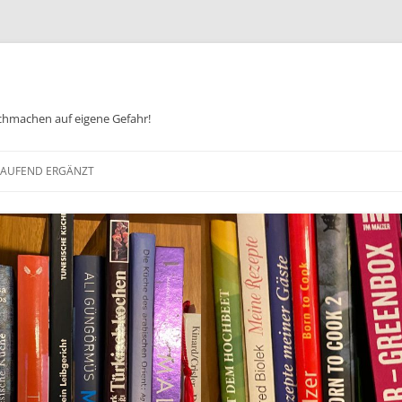
chmachen auf eigene Gefahr!
Zum
Inhalt
 LAUFEND ERGÄNZT
springen