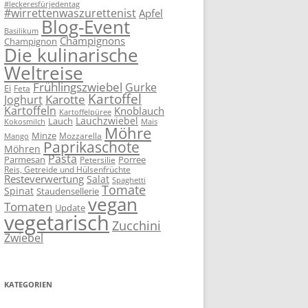
#leckeresfürjedentag
#wirrettenwaszurettenist
Apfel
Blog-Event
Basilikum
Champignons
Champignon
Die kulinarische
Weltreise
Frühlingszwiebel
Gurke
Ei
Feta
Kartoffel
Karotte
Joghurt
Kartoffeln
Knoblauch
Kartoffelpüree
Lauchzwiebel
Lauch
Kokosmilch
Mais
Möhre
Minze
Mozzarella
Mango
Paprikaschote
Möhren
Pasta
Parmesan
Porree
Petersilie
Reis, Getreide und Hülsenfrüchte
Resteverwertung
Salat
Spaghetti
Tomate
Spinat
Staudensellerie
vegan
Tomaten
Update
vegetarisch
Zucchini
Zwiebel
KATEGORIEN