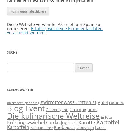
für meinen nächsten Kommentar speichern.
Diese Website verwendet Akismet, um Spam zu
reduzieren.
Erfahre, wie deine Kommentardaten
verarbeitet werden.
SUCHE
Suchen
nach:
SCHLAGWÖRTER
#wirrettenwaszurettenist
Apfel
#leckeresfürjedentag
Basilikum
Blog-Event
Champignons
Champignon
Die kulinarische Weltreise
Ei
Feta
Kartoffel
Frühlingszwiebel
Karotte
Gurke
Joghurt
Kartoffeln
Knoblauch
Lauch
Kartoffelpüree
Kokosmilch