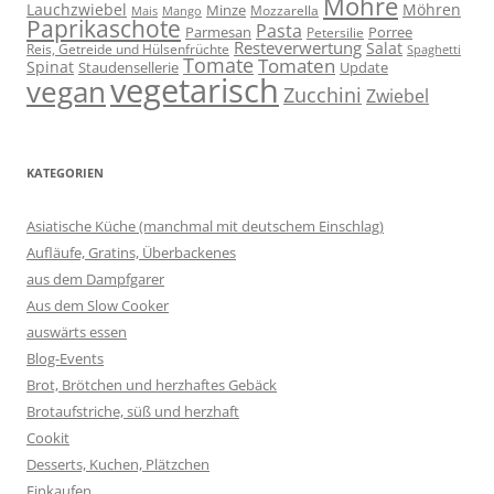
Möhre
Lauchzwiebel
Möhren
Minze
Mozzarella
Mais
Mango
Paprikaschote
Pasta
Parmesan
Porree
Petersilie
Resteverwertung
Salat
Reis, Getreide und Hülsenfrüchte
Spaghetti
Tomate
Tomaten
Spinat
Staudensellerie
Update
vegetarisch
vegan
Zucchini
Zwiebel
KATEGORIEN
Asiatische Küche (manchmal mit deutschem Einschlag)
Aufläufe, Gratins, Überbackenes
aus dem Dampfgarer
Aus dem Slow Cooker
auswärts essen
Blog-Events
Brot, Brötchen und herzhaftes Gebäck
Brotaufstriche, süß und herzhaft
Cookit
Desserts, Kuchen, Plätzchen
Einkaufen