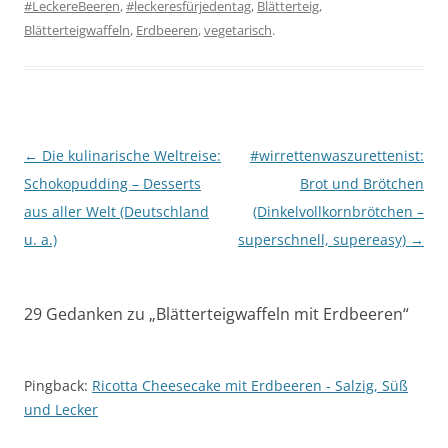
#LeckereBeeren
,
#leckeresfürjedentag
,
Blätterteig
,
Blätterteigwaffeln
,
Erdbeeren
,
vegetarisch
.
Beitragsnavigation
←
Die kulinarische Weltreise:
#wirrettenwaszurettenist:
Schokopudding – Desserts
Brot und Brötchen
aus aller Welt (Deutschland
(Dinkelvollkornbrötchen –
u. a.)
superschnell, supereasy)
→
29 Gedanken zu „
Blätterteigwaffeln mit Erdbeeren
“
Pingback:
Ricotta Cheesecake mit Erdbeeren - Salzig, Süß
und Lecker