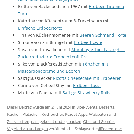
Britta von Backmaedchen 1967 mit
Erdbeer-Tiramisu
Torte
Kathrina von Küchentraum & Purzelbaum mit
Einfache Erdbeertorte
Tina von Küchenmomente mit
Beeren-Schmand-Torte
Simone von zimtkringel mit
Erdbeerbowle
Susan von Labsalliebe mit
Morabay-e Toot Faranghi –
Zuckerreduzierte Erdbeerkonfitüre
Silke von Blackforestkitchen mit
Törtchen mit
Mascarponecreme und Beeren
SalzigSüssLecker
Ricotta Cheesecake mit Erdbeeren
Carina von Coffee2Stay mit
Erdbeer-Lassi
Marie von Fausba mit
Saftige Strawberry Rolls
Dieser Beitrag wurde am
2. Juni 2024
in
Blog-Events
,
Desserts,
Kuchen, Plätzchen
,
Kochbücher, Rezept-Apps, Webseiten und
Zeitschriften
,
nachgekocht und -gebacken
,
Obst und Gemüse
,
Vegetarisch und Vegan
veröffentlicht. Schlagworte:
#Beerenliebe
,