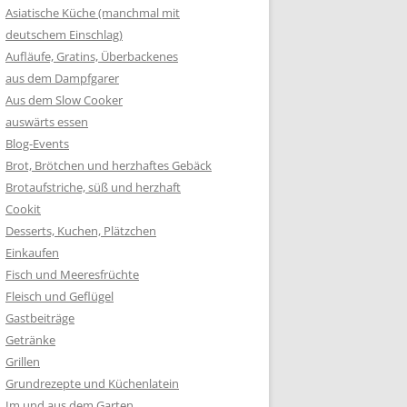
Asiatische Küche (manchmal mit
deutschem Einschlag)
Aufläufe, Gratins, Überbackenes
aus dem Dampfgarer
Aus dem Slow Cooker
auswärts essen
Blog-Events
Brot, Brötchen und herzhaftes Gebäck
Brotaufstriche, süß und herzhaft
Cookit
Desserts, Kuchen, Plätzchen
Einkaufen
Fisch und Meeresfrüchte
Fleisch und Geflügel
Gastbeiträge
Getränke
Grillen
Grundrezepte und Küchenlatein
Im und aus dem Garten