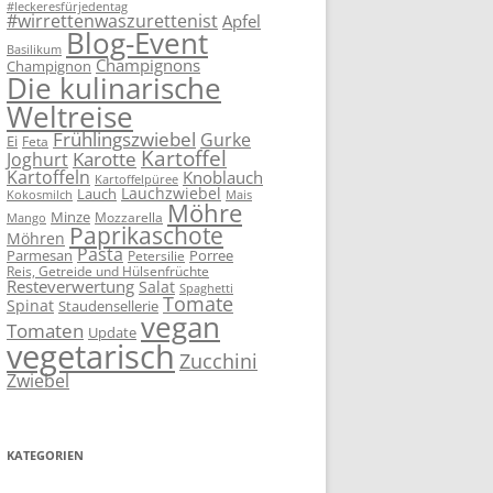
#leckeresfürjedentag
#wirrettenwaszurettenist
Apfel
Blog-Event
Basilikum
Champignons
Champignon
Die kulinarische
Weltreise
Frühlingszwiebel
Gurke
Ei
Feta
Kartoffel
Karotte
Joghurt
Kartoffeln
Knoblauch
Kartoffelpüree
Lauchzwiebel
Lauch
Kokosmilch
Mais
Möhre
Minze
Mozzarella
Mango
Paprikaschote
Möhren
Pasta
Parmesan
Porree
Petersilie
Reis, Getreide und Hülsenfrüchte
Resteverwertung
Salat
Spaghetti
Tomate
Spinat
Staudensellerie
vegan
Tomaten
Update
vegetarisch
Zucchini
Zwiebel
KATEGORIEN