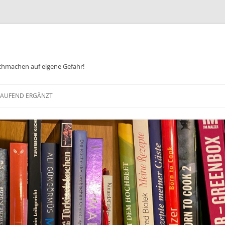
chmachen auf eigene Gefahr!
Zum
Inhalt
 LAUFEND ERGÄNZT
springen