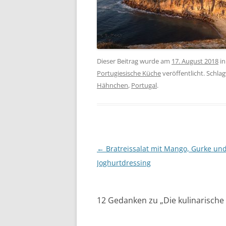
Dieser Beitrag wurde am
17. August 2018
i
Portugiesische Küche
veröffentlicht. Schla
Hähnchen
,
Portugal
.
Beitragsnavigation
←
Bratreissalat mit Mango, Gurke un
Joghurtdressing
12 Gedanken zu „
Die kulinarische