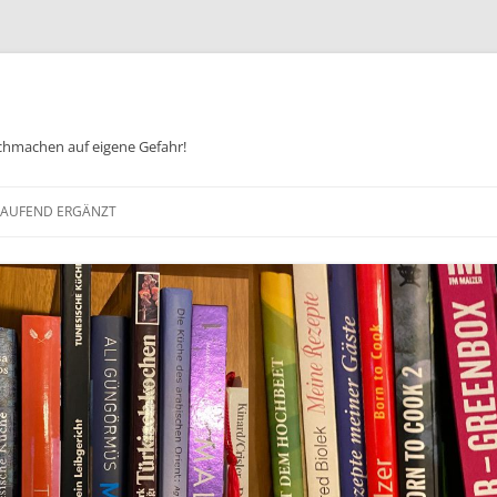
chmachen auf eigene Gefahr!
Zum
Inhalt
 LAUFEND ERGÄNZT
springen