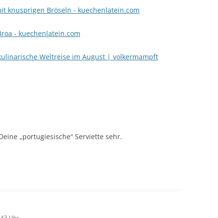
t knusprigen Bröseln - kuechenlatein.com
Broa - kuechenlatein.com
kulinarische Weltreise im August | volkermampft
 Deine „portugiesische“ Serviette sehr.
:43 Uhr