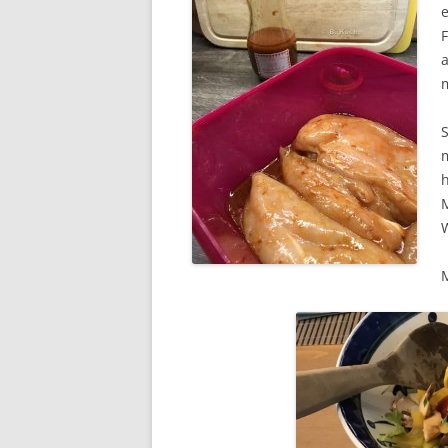
e
F
S