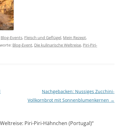
n
Blog-Events
,
Fleisch und Geflügel
,
Mein Rezept
,
gworte:
Blog-Event
,
Die kulinarische Weltreise
,
Piri-Piri-
d
Nachgebacken: Nussiges Zucchini-
Vollkornbrot mit Sonnenblumenkernen
→
 Weltreise: Piri-Piri-Hähnchen (Portugal)
“