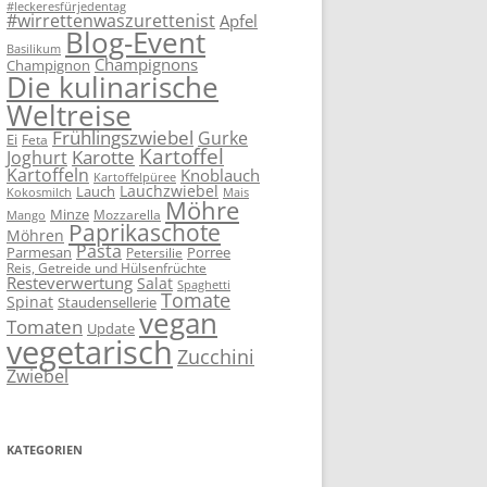
#leckeresfürjedentag
#wirrettenwaszurettenist
Apfel
Blog-Event
Basilikum
Champignons
Champignon
Die kulinarische
Weltreise
Frühlingszwiebel
Gurke
Ei
Feta
Kartoffel
Karotte
Joghurt
Kartoffeln
Knoblauch
Kartoffelpüree
Lauchzwiebel
Lauch
Kokosmilch
Mais
Möhre
Minze
Mozzarella
Mango
Paprikaschote
Möhren
Pasta
Parmesan
Porree
Petersilie
Reis, Getreide und Hülsenfrüchte
Resteverwertung
Salat
Spaghetti
Tomate
Spinat
Staudensellerie
vegan
Tomaten
Update
vegetarisch
Zucchini
Zwiebel
KATEGORIEN