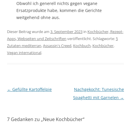
Obwohl ich generell nichts gegen vegane
Ersatzprodukte habe, kommen die Gerichte
weitgehend ohne aus.
Dieser Beitrag wurde am
3. September 2023
in
Kochbücher, Rezept-
Apps, Webseiten und Zeitschriften
veröffentlicht. Schlagworte:
5
Zutaten mediterran
,
Assassin's Creed
,
Kochbuch
,
Kochbücher
,
Vegan international
.
Beitragsnavigation
←
Gefüllte Kartoffelpie
Nachgekocht: Tunesische
Spaghetti mit Garnelen
→
7 Gedanken zu „
Neue Kochbücher
“