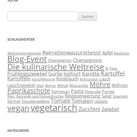
SUCHE
Suchen
nach:
SCHLAGWÖRTER
#wirrettenwaszurettenist
Apfel
#leckeresfürjedentag
Basilikum
Blog-Event
Champignons
Champignon
Die kulinarische Weltreise
Ei
Feta
Kartoffel
Frühlingszwiebel
Karotte
Gurke
Joghurt
Kartoffeln
Knoblauch
Lauch
Kartoffelpüree
Kokosmilch
Möhre
Lauchzwiebel
Möhren
Minze
Mozzarella
Mais
Mango
Paprikaschote
Pasta
Parmesan
Porree
Petersilie
Resteverwertung
Salat
Reis, Getreide und Hülsenfrüchte
Spaghetti
Tomate
Tomaten
Spinat
Staudensellerie
Update
vegetarisch
vegan
Zucchini
Zwiebel
KATEGORIEN