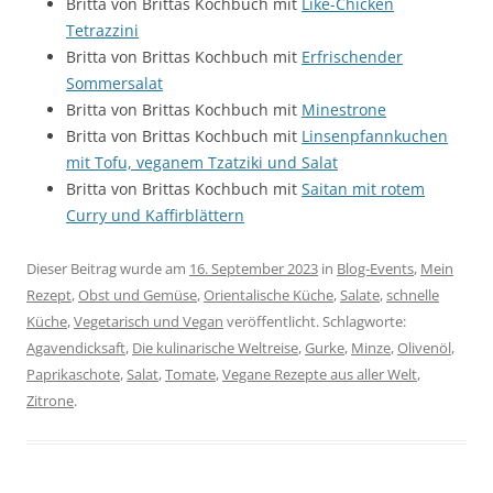
Britta von Brittas Kochbuch mit
Like-Chicken
Tetrazzini
Britta von Brittas Kochbuch mit
Erfrischender
Sommersalat
Britta von Brittas Kochbuch mit
Minestrone
Britta von Brittas Kochbuch mit
Linsenpfannkuchen
mit Tofu, veganem Tzatziki und Salat
Britta von Brittas Kochbuch mit
Saitan mit rotem
Curry und Kaffirblättern
Dieser Beitrag wurde am
16. September 2023
in
Blog-Events
,
Mein
Rezept
,
Obst und Gemüse
,
Orientalische Küche
,
Salate
,
schnelle
Küche
,
Vegetarisch und Vegan
veröffentlicht. Schlagworte:
Agavendicksaft
,
Die kulinarische Weltreise
,
Gurke
,
Minze
,
Olivenöl
,
Paprikaschote
,
Salat
,
Tomate
,
Vegane Rezepte aus aller Welt
,
Zitrone
.