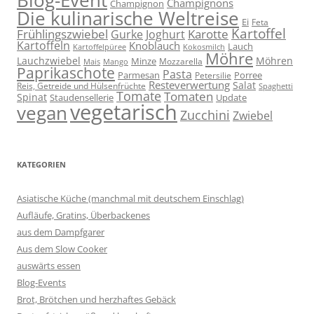
Champignons
Champignon
Die kulinarische Weltreise
Ei
Feta
Kartoffel
Frühlingszwiebel
Karotte
Gurke
Joghurt
Kartoffeln
Knoblauch
Lauch
Kartoffelpüree
Kokosmilch
Möhre
Lauchzwiebel
Möhren
Minze
Mozzarella
Mais
Mango
Paprikaschote
Pasta
Parmesan
Porree
Petersilie
Resteverwertung
Salat
Reis, Getreide und Hülsenfrüchte
Spaghetti
Tomate
Tomaten
Spinat
Staudensellerie
Update
vegetarisch
vegan
Zucchini
Zwiebel
KATEGORIEN
Asiatische Küche (manchmal mit deutschem Einschlag)
Aufläufe, Gratins, Überbackenes
aus dem Dampfgarer
Aus dem Slow Cooker
auswärts essen
Blog-Events
Brot, Brötchen und herzhaftes Gebäck