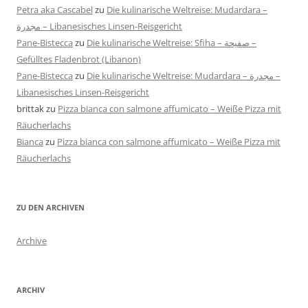
Petra aka Cascabel
zu
Die kulinarische Weltreise: Mudardara –
مجدرة – Libanesisches Linsen-Reisgericht
Pane-Bistecca
zu
Die kulinarische Weltreise: Sfiha – صفيحة –
Gefülltes Fladenbrot (Libanon)
Pane-Bistecca
zu
Die kulinarische Weltreise: Mudardara – مجدرة –
Libanesisches Linsen-Reisgericht
brittak
zu
Pizza bianca con salmone affumicato – Weiße Pizza mit
Räucherlachs
Bianca
zu
Pizza bianca con salmone affumicato – Weiße Pizza mit
Räucherlachs
ZU DEN ARCHIVEN
Archive
ARCHIV