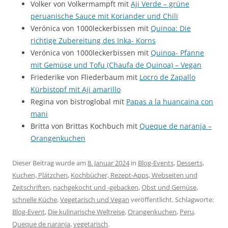
Volker von Volkermampft mit
Aji Verde – grüne
peruanische Sauce mit Koriander und Chili
Verónica von 1000leckerbissen mit
Quinoa: Die
richtige Zubereitung des Inka- Korns
Verónica von 1000leckerbissen mit
Quinoa- Pfanne
mit Gemüse und Tofu (Chaufa de Quinoa) – Vegan
Friederike von Fliederbaum mit
Locro de Zapallo
Kürbistopf mit Aji amarillo
Regina von bistroglobal mit
Papas a la huancaina con
mani
Britta von Brittas Kochbuch mit
Queque de naranja –
Orangenkuchen
Dieser Beitrag wurde am
8. Januar 2024
in
Blog-Events
,
Desserts,
Kuchen, Plätzchen
,
Kochbücher, Rezept-Apps, Webseiten und
Zeitschriften
,
nachgekocht und -gebacken
,
Obst und Gemüse
,
schnelle Küche
,
Vegetarisch und Vegan
veröffentlicht. Schlagworte:
Blog-Event
,
Die kulinarische Weltreise
,
Orangenkuchen
,
Peru
,
Queque de naranja
,
vegetarisch
.