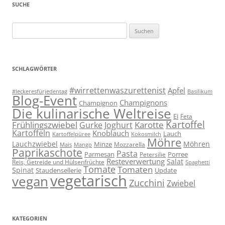
SUCHE
Suchen
nach:
SCHLAGWÖRTER
#wirrettenwaszurettenist
Apfel
#leckeresfürjedentag
Basilikum
Blog-Event
Champignons
Champignon
Die kulinarische Weltreise
Ei
Feta
Kartoffel
Frühlingszwiebel
Karotte
Gurke
Joghurt
Kartoffeln
Knoblauch
Lauch
Kartoffelpüree
Kokosmilch
Möhre
Lauchzwiebel
Möhren
Minze
Mozzarella
Mais
Mango
Paprikaschote
Pasta
Parmesan
Porree
Petersilie
Resteverwertung
Salat
Reis, Getreide und Hülsenfrüchte
Spaghetti
Tomate
Tomaten
Spinat
Staudensellerie
Update
vegetarisch
vegan
Zucchini
Zwiebel
KATEGORIEN