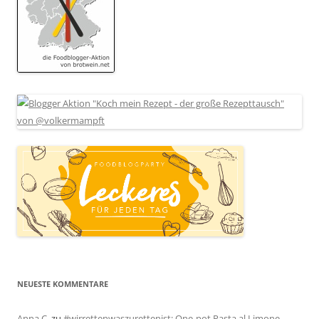
NEUESTE KOMMENTARE
Anna C.
zu
#wirrettenwaszurettenist: One-pot Pasta al Limone