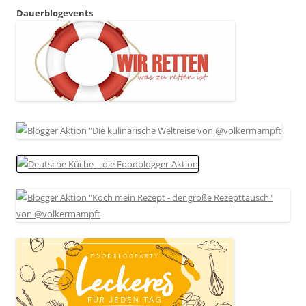
Dauerblogevents