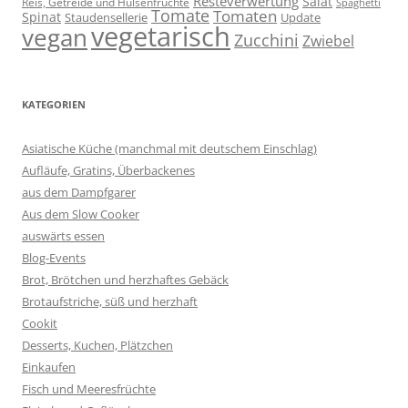
Resteverwertung
Salat
Reis, Getreide und Hülsenfrüchte
Spaghetti
Tomate
Tomaten
Spinat
Staudensellerie
Update
vegetarisch
vegan
Zucchini
Zwiebel
KATEGORIEN
Asiatische Küche (manchmal mit deutschem Einschlag)
Aufläufe, Gratins, Überbackenes
aus dem Dampfgarer
Aus dem Slow Cooker
auswärts essen
Blog-Events
Brot, Brötchen und herzhaftes Gebäck
Brotaufstriche, süß und herzhaft
Cookit
Desserts, Kuchen, Plätzchen
Einkaufen
Fisch und Meeresfrüchte