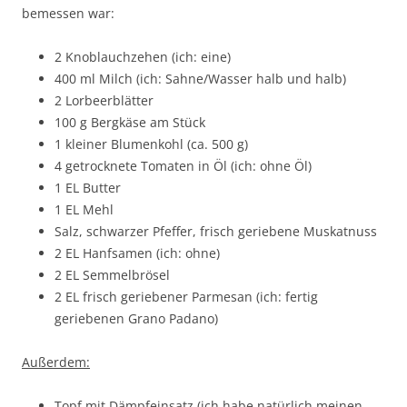
bemessen war:
2 Knoblauchzehen (ich: eine)
400 ml Milch (ich: Sahne/Wasser halb und halb)
2 Lorbeerblätter
100 g Bergkäse am Stück
1 kleiner Blumenkohl (ca. 500 g)
4 getrocknete Tomaten in Öl (ich: ohne Öl)
1 EL Butter
1 EL Mehl
Salz, schwarzer Pfeffer, frisch geriebene Muskatnuss
2 EL Hanfsamen (ich: ohne)
2 EL Semmelbrösel
2 EL frisch geriebener Parmesan (ich: fertig
geriebenen Grano Padano)
Außerdem:
Topf mit Dämpfeinsatz (ich habe natürlich meinen