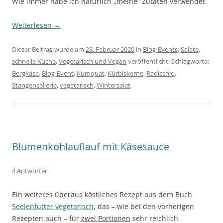
Wie immer habe ich natürlich „meine“ Zutaten verwendet.
Weiterlesen
→
Dieser Beitrag wurde am
28. Februar 2020
in
Blog-Events
,
Salate
,
schnelle Küche
,
Vegetarisch und Vegan
veröffentlicht. Schlagworte:
Bergkäse
,
Blog-Event
,
Kumquat
,
Kürbiskerne
,
Radicchio
,
Stangensellerie
,
vegetarisch
,
Wintersalat
.
Blumenkohlauflauf mit Käsesauce
4 Antworten
Ein weiteres überaus köstliches Rezept aus dem Buch
Seelenfutter vegetarisch
, das – wie bei den vorherigen
Rezepten auch – für
zwei Portionen
sehr reichlich