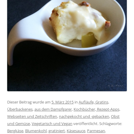
Dieser Beitrag wurde am
5. März 2015
in
Aufläufe, Gratins,
Überbackenes
,
aus dem Dampfgarer
,
Kochbücher, Rezept-Apps,
Webseiten und Zeitschriften
,
nachgekocht und -gebacken
,
Obst
und Gemüse
,
Vegetarisch und Vegan
veröffentlicht. Schlagworte:
Bergkäse
,
Blumenkohl
,
gratiniert
,
Käsesauce
,
Parmesan
,