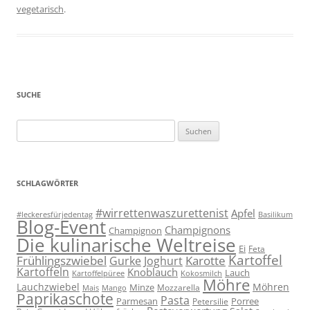
vegetarisch
.
SUCHE
Suchen
nach:
SCHLAGWÖRTER
#wirrettenwaszurettenist
Apfel
#leckeresfürjedentag
Basilikum
Blog-Event
Champignons
Champignon
Die kulinarische Weltreise
Ei
Feta
Kartoffel
Frühlingszwiebel
Karotte
Gurke
Joghurt
Kartoffeln
Knoblauch
Lauch
Kartoffelpüree
Kokosmilch
Möhre
Lauchzwiebel
Möhren
Minze
Mozzarella
Mais
Mango
Paprikaschote
Pasta
Parmesan
Porree
Petersilie