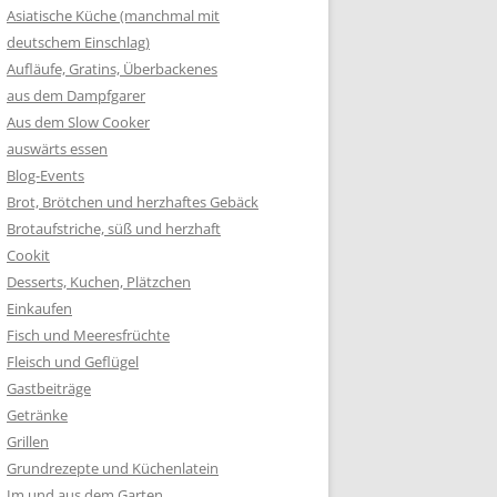
Asiatische Küche (manchmal mit
deutschem Einschlag)
Aufläufe, Gratins, Überbackenes
aus dem Dampfgarer
Aus dem Slow Cooker
auswärts essen
Blog-Events
Brot, Brötchen und herzhaftes Gebäck
Brotaufstriche, süß und herzhaft
Cookit
Desserts, Kuchen, Plätzchen
Einkaufen
Fisch und Meeresfrüchte
Fleisch und Geflügel
Gastbeiträge
Getränke
Grillen
Grundrezepte und Küchenlatein
Im und aus dem Garten