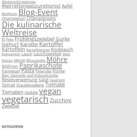
#leckeresfürjedentag
#wirrettenwaszurettenist
Apfel
Blog-Event
Basilikum
Champignons
Champignon
Die kulinarische
Weltreise
Frühlingszwiebel
Gurke
Ei
Feta
Kartoffel
Karotte
Joghurt
Kartoffeln
Knoblauch
Kartoffelpüree
Lauchzwiebel
Lauch
Kokosmilch
Mais
Möhre
Minze
Mozzarella
Mango
Paprikaschote
Möhren
Pasta
Parmesan
Porree
Petersilie
Reis, Getreide und Hülsenfrüchte
Resteverwertung
Salat
Spaghetti
Tomate
Spinat
Staudensellerie
vegan
Tomaten
Update
vegetarisch
Zucchini
Zwiebel
KATEGORIEN