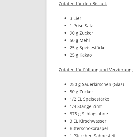
Zutaten für den Biscuit:
3 Eier
1 Prise Salz
90 g Zucker
50 g Mehl
25 g Speisestärke
25 g Kakao
Zutaten für Füllung und Verzierung:
250 g Sauerkirschen (Glas)
50 g Zucker
1/2 EL Speisestärke
1/4 Stange Zimt
375 g Schlagsahne
3 EL Kirschwasser
Bitterschokoraspel
1 Päckchen Sahnesteif