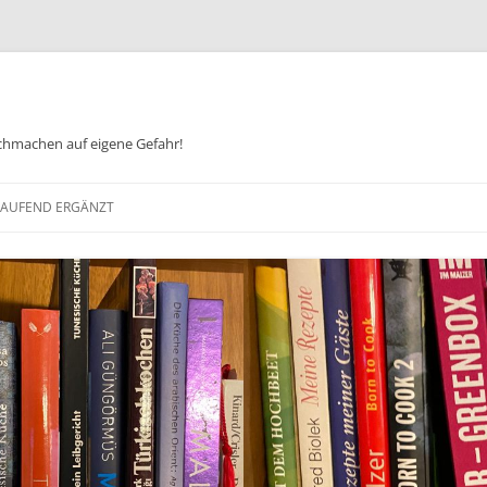
chmachen auf eigene Gefahr!
Zum
Inhalt
 LAUFEND ERGÄNZT
springen