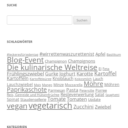
SUCHE
Suchen
nach:
SCHLAGWÖRTER
#wirrettenwaszurettenist
Apfel
#leckeresfürjedentag
Basilikum
Blog-Event
Champignons
Champignon
Die kulinarische Weltreise
Ei
Feta
Kartoffel
Frühlingszwiebel
Karotte
Gurke
Joghurt
Kartoffeln
Knoblauch
Lauch
Kartoffelpüree
Kokosmilch
Möhre
Lauchzwiebel
Möhren
Minze
Mozzarella
Mais
Mango
Paprikaschote
Pasta
Parmesan
Porree
Petersilie
Resteverwertung
Salat
Reis, Getreide und Hülsenfrüchte
Spaghetti
Tomate
Tomaten
Spinat
Staudensellerie
Update
vegetarisch
vegan
Zucchini
Zwiebel
KATEGORIEN