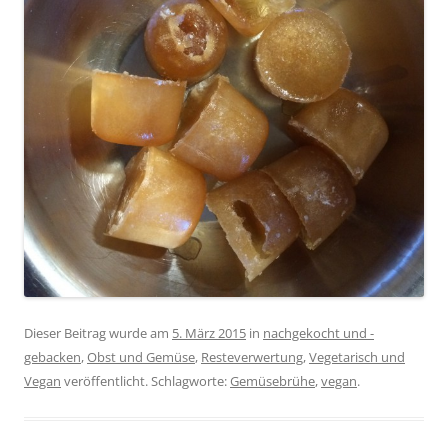
Dieser Beitrag wurde am
5. März 2015
in
nachgekocht und -
gebacken
,
Obst und Gemüse
,
Resteverwertung
,
Vegetarisch und
Vegan
veröffentlicht. Schlagworte:
Gemüsebrühe
,
vegan
.