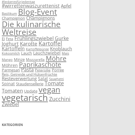
#leckeresfürjedentag
#wirrettenwaszurettenist
Apfel
Blog-Event
Basilikum
Champignons
Champignon
Die kulinarische
Weltreise
Frühlingszwiebel
Gurke
Ei
Feta
Kartoffel
Karotte
Joghurt
Kartoffeln
Knoblauch
Kartoffelpüree
Lauchzwiebel
Lauch
Kokosmilch
Mais
Möhre
Minze
Mozzarella
Mango
Paprikaschote
Möhren
Pasta
Parmesan
Porree
Petersilie
Reis, Getreide und Hülsenfrüchte
Resteverwertung
Salat
Spaghetti
Tomate
Spinat
Staudensellerie
vegan
Tomaten
Update
vegetarisch
Zucchini
Zwiebel
KATEGORIEN