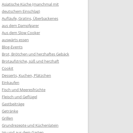
Asiatische Küche (manchmal mit
deutschem Einschlag)
Aufläufe, Gratins, Überbackenes
aus dem Dampfgarer
Aus dem Slow Cooker
auswärts essen
Blog-Events
Brot, Brötchen und herzhaftes Gebäck
Brotaufstriche, süß und herzhaft
Cookit
Desserts, Kuchen, Plätzchen
Einkaufen
Fisch und Meeresfrüchte
Fleisch und Geflügel
Gastbeiträge
Getränke
Grillen
Grundrezepte und Küchenlatein
Im und aus dem Garten