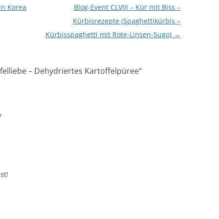
in Korea
Blog-Event CLVIII – Kür mit Biss –
Kürbisrezepte (Spaghettikürbis –
Kürbisspaghetti mit Rote-Linsen-Sugo)
→
felliebe – Dehydriertes Kartoffelpüree
“
r
st!