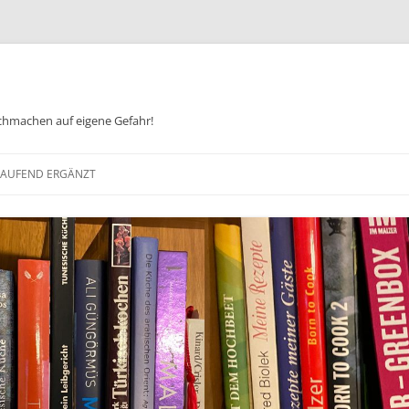
chmachen auf eigene Gefahr!
Zum
Inhalt
 LAUFEND ERGÄNZT
springen