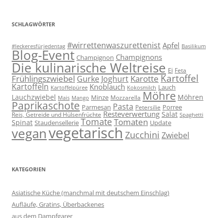
SCHLAGWÖRTER
#wirrettenwaszurettenist
Apfel
#leckeresfürjedentag
Basilikum
Blog-Event
Champignons
Champignon
Die kulinarische Weltreise
Ei
Feta
Kartoffel
Frühlingszwiebel
Karotte
Gurke
Joghurt
Kartoffeln
Knoblauch
Lauch
Kartoffelpüree
Kokosmilch
Möhre
Lauchzwiebel
Möhren
Minze
Mozzarella
Mais
Mango
Paprikaschote
Pasta
Parmesan
Porree
Petersilie
Resteverwertung
Salat
Reis, Getreide und Hülsenfrüchte
Spaghetti
Tomate
Tomaten
Spinat
Staudensellerie
Update
vegetarisch
vegan
Zucchini
Zwiebel
KATEGORIEN
Asiatische Küche (manchmal mit deutschem Einschlag)
Aufläufe, Gratins, Überbackenes
aus dem Dampfgarer