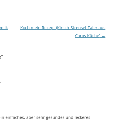
milk
Koch mein Rezept (Kirsch-Streusel-Taler aus
Caros Küche)
→
e
“
r
n ein einfaches, aber sehr gesundes und leckeres