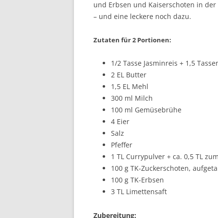
und Erbsen und Kaiserschoten in der 
– und eine leckere noch dazu.
Zutaten für 2 Portionen:
1/2 Tasse Jasminreis + 1,5 Tass
2 EL Butter
1,5 EL Mehl
300 ml Milch
100 ml Gemüsebrühe
4 Eier
Salz
Pfeffer
1 TL Currypulver + ca. 0,5 TL zu
100 g TK-Zuckerschoten, aufgeta
100 g TK-Erbsen
3 TL Limettensaft
Zubereitung: