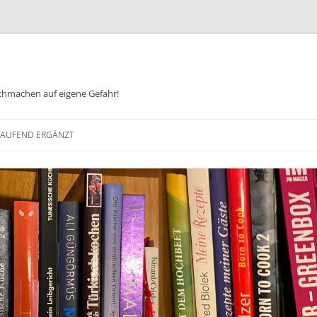
chmachen auf eigene Gefahr!
Zum
Inhalt
 LAUFEND ERGÄNZT
springen