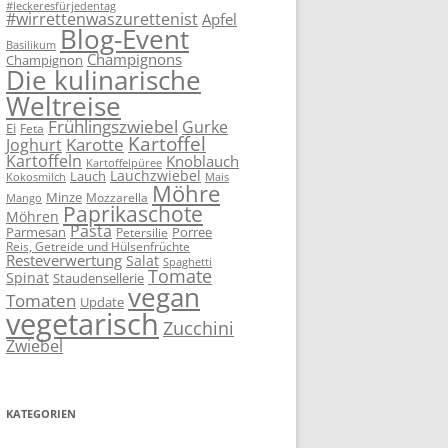
#leckeresfürjedentag
#wirrettenwaszurettenist
Apfel
Blog-Event
Basilikum
Champignons
Champignon
Die kulinarische
Weltreise
Frühlingszwiebel
Gurke
Ei
Feta
Kartoffel
Karotte
Joghurt
Kartoffeln
Knoblauch
Kartoffelpüree
Lauchzwiebel
Lauch
Kokosmilch
Mais
Möhre
Minze
Mozzarella
Mango
Paprikaschote
Möhren
Pasta
Parmesan
Porree
Petersilie
Reis, Getreide und Hülsenfrüchte
Resteverwertung
Salat
Spaghetti
Tomate
Spinat
Staudensellerie
vegan
Tomaten
Update
vegetarisch
Zucchini
Zwiebel
KATEGORIEN