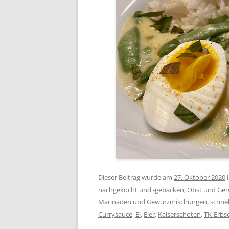
Dieser Beitrag wurde am
27. Oktober 2020
nachgekocht und -gebacken
,
Obst und Ge
Marinaden und Gewürzmischungen
,
schne
Currysauce
,
Ei
,
Eier
,
Kaiserschoten
,
TK-Erbs