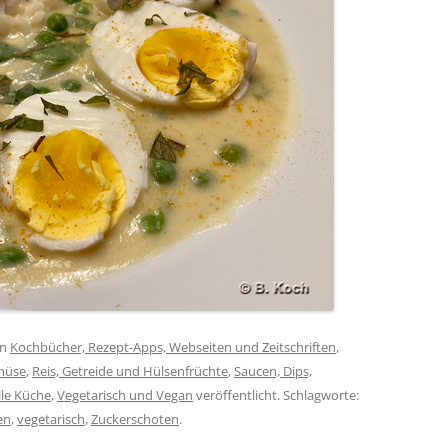
in
Kochbücher, Rezept-Apps, Webseiten und Zeitschriften
,
müse
,
Reis, Getreide und Hülsenfrüchte
,
Saucen, Dips,
lle Küche
,
Vegetarisch und Vegan
veröffentlicht. Schlagworte:
en
,
vegetarisch
,
Zuckerschoten
.