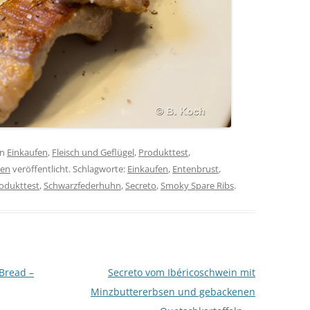
in
Einkaufen
,
Fleisch und Geflügel
,
Produkttest
,
ren
veröffentlicht. Schlagworte:
Einkaufen
,
Entenbrust
,
odukttest
,
Schwarzfederhuhn
,
Secreto
,
Smoky Spare Ribs
.
Bread –
Secreto vom Ibéricoschwein mit
Minzbuttererbsen und gebackenen