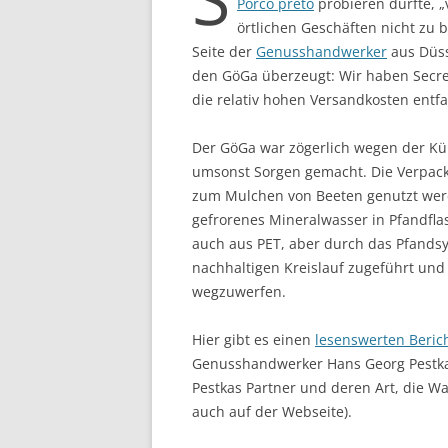
Porco preto
probieren durfte, „
örtlichen Geschäften nicht z
Seite der
Genusshandwerker
aus Düss
den GöGa überzeugt: Wir haben Secret
die relativ hohen Versandkosten entfa
Der GöGa war zögerlich wegen der Kühl
umsonst Sorgen gemacht. Die Verpack
zum Mulchen von Beeten genutzt werd
gefrorenes Mineralwasser in Pfandfla
auch aus PET, aber durch das Pfands
nachhaltigen Kreislauf zugeführt und 
wegzuwerfen.
Hier gibt es einen
lesenswerten Beric
Genusshandwerker Hans Georg Pestka
Pestkas Partner und deren Art, die Wa
auch auf der Webseite).