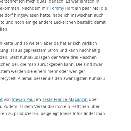
verzehre“ ich mich quasi danach. Es war einfach in
u bekommen. Nachdem mir
Tommy Hart
ein paar Mal die
eldorf hingewiesen hatte, habe ich inzwischen auch
o und noch einige andere Leckerchen bestellt, damit
llen.
kette und so weiter, aber da hat er sich wirklich
ung ist aus gepresstem Stroh und kann nachhaltig
en. Statt Kühlakus lagen der Ware drei Flaschen
schen bei, die man zurückgeben kann. Die sind zwar
ystem werden sie einem mehr oder weniger
recycelt. Allemal besser als den zwanzigsten Kühlaku
ht
von
Stevan Paul
im
Taste France-Maganzin
über
. Zudem ist dem Versandkarton ein Heftchen über
ren zu produzieren, beigelegt (diese Infos findet man