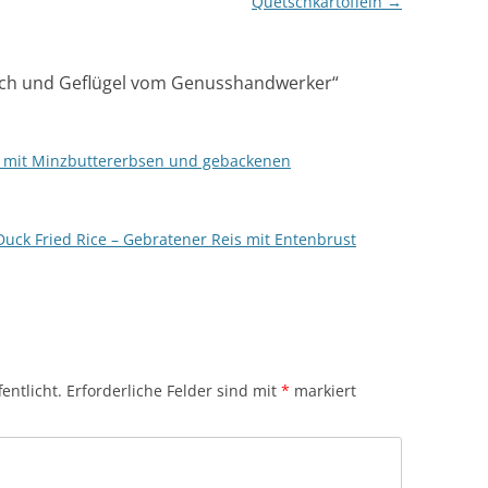
Quetschkartoffeln
→
isch und Geflügel vom Genusshandwerker
“
n mit Minzbuttererbsen und gebackenen
 Duck Fried Rice – Gebratener Reis mit Entenbrust
entlicht.
Erforderliche Felder sind mit
*
markiert