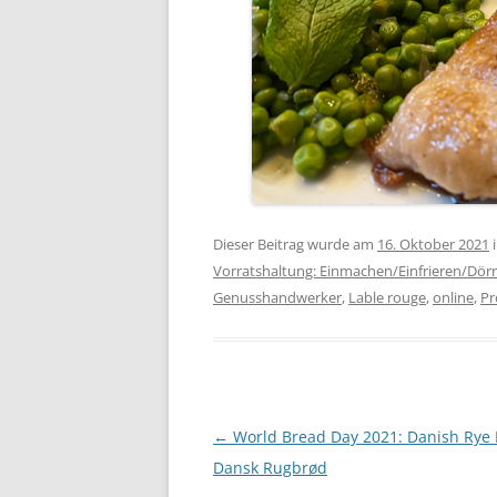
Dieser Beitrag wurde am
16. Oktober 2021
Vorratshaltung: Einmachen/Einfrieren/Dör
Genusshandwerker
,
Lable rouge
,
online
,
Pr
Beitragsnavigation
←
World Bread Day 2021: Danish Rye 
Dansk Rugbrød