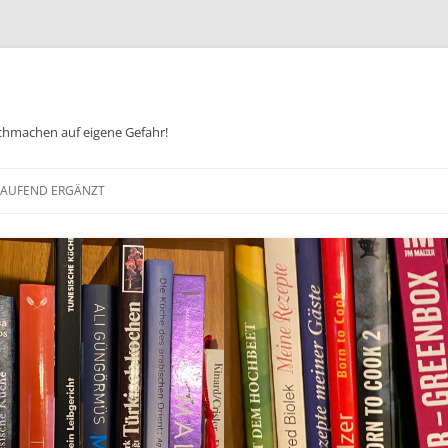
chmachen auf eigene Gefahr!
Zum
Inhalt
 LAUFEND ERGÄNZT
springen