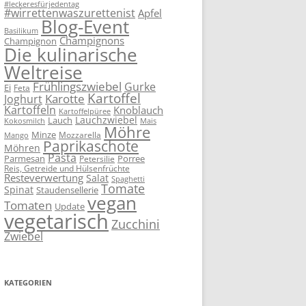
#leckeresfürjedentag
#wirrettenwaszurettenist
Apfel
Blog-Event
Basilikum
Champignons
Champignon
Die kulinarische
Weltreise
Frühlingszwiebel
Gurke
Ei
Feta
Kartoffel
Karotte
Joghurt
Kartoffeln
Knoblauch
Kartoffelpüree
Lauchzwiebel
Lauch
Kokosmilch
Mais
Möhre
Minze
Mozzarella
Mango
Paprikaschote
Möhren
Pasta
Parmesan
Porree
Petersilie
Reis, Getreide und Hülsenfrüchte
Resteverwertung
Salat
Spaghetti
Tomate
Spinat
Staudensellerie
vegan
Tomaten
Update
vegetarisch
Zucchini
Zwiebel
KATEGORIEN