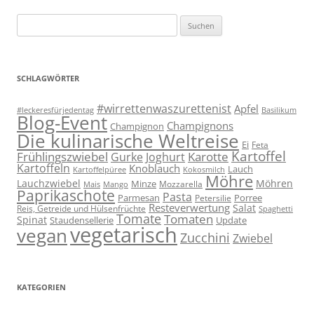
Suchen
nach:
SCHLAGWÖRTER
#wirrettenwaszurettenist
Apfel
#leckeresfürjedentag
Basilikum
Blog-Event
Champignons
Champignon
Die kulinarische Weltreise
Ei
Feta
Kartoffel
Frühlingszwiebel
Karotte
Gurke
Joghurt
Kartoffeln
Knoblauch
Lauch
Kartoffelpüree
Kokosmilch
Möhre
Lauchzwiebel
Möhren
Minze
Mozzarella
Mais
Mango
Paprikaschote
Pasta
Parmesan
Porree
Petersilie
Resteverwertung
Salat
Reis, Getreide und Hülsenfrüchte
Spaghetti
Tomate
Tomaten
Spinat
Staudensellerie
Update
vegetarisch
vegan
Zucchini
Zwiebel
KATEGORIEN