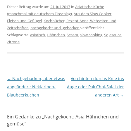
Dieser Beitrag wurde am
21. Juli 2017
in
Asiatische Küche
(manchmal mit deutschem Einschlag)
,
Aus dem Slow Cooker
,
Fleisch und Geflügel
,
Kochbücher, Rezept-Apps, Webseiten und
Zeitschriften
,
nachgekocht und -gebacken
veröffentlicht.
Schlagworte:
asiatisch
,
Hähnchen
,
Sesam
,
slow cooking
,
Sojasauce
,
Zitrone
.
Beitragsnavigation
←
Nachgebacken, aber etwas
Von hinten durchs Knie ins
abgeändert: Nektarinen-
Auge oder Pak Choi-Salat der
Blaubeerkuchen
anderen Art
→
Ein Gedanke zu „
Nachgekocht: Asia-Hähnchen und -
gemüse
“