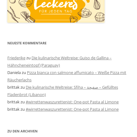
NEUESTE KOMMENTARE
Friederike
zu
Die kulinarische Weltreise: Guiso de Gallina –
Hähncheneintopf (Paraguay)
Daniela
zu
Pizza bianca con salmone affumicato – Weiße Pizza mit
Räucherlachs
brittak
zu
Die kulinarische Weltreise: Sfiha – صفيحة – Gefülltes
Fladenbrot (Libanon)
brittak
zu
#wirrettenwaszurettenist: One-pot Pasta al Limone
brittak
zu
#wirrettenwaszurettenist: One-pot Pasta al Limone
ZU DEN ARCHIVEN