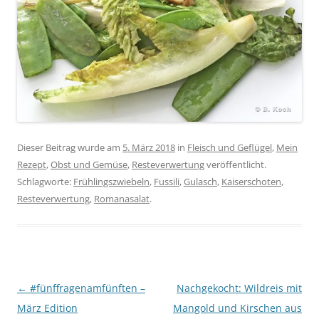
Dieser Beitrag wurde am
5. März 2018
in
Fleisch und Geflügel
,
Mein
Rezept
,
Obst und Gemüse
,
Resteverwertung
veröffentlicht.
Schlagworte:
Frühlingszwiebeln
,
Fussili
,
Gulasch
,
Kaiserschoten
,
Resteverwertung
,
Romanasalat
.
Beitragsnavigation
←
#fünffragenamfünften –
Nachgekocht: Wildreis mit
März Edition
Mangold und Kirschen aus