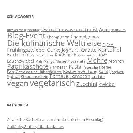
SCHLAGWÖRTER
#wirrettenwaszurettenist
Apfel
#leckeresfürjedentag
Basilikum
Blog-Event
Champignons
Champignon
Die kulinarische Weltreise
Ei
Feta
Kartoffel
Frühlingszwiebel
Karotte
Gurke
Joghurt
Kartoffeln
Knoblauch
Lauch
Kartoffelpüree
Kokosmilch
Möhre
Lauchzwiebel
Möhren
Minze
Mozzarella
Mais
Mango
Paprikaschote
Pasta
Parmesan
Porree
Petersilie
Resteverwertung
Salat
Reis, Getreide und Hülsenfrüchte
Spaghetti
Tomate
Tomaten
Spinat
Staudensellerie
Update
vegetarisch
vegan
Zucchini
Zwiebel
KATEGORIEN
Asiatische Küche (manchmal mit deutschem Einschlag)
Aufläufe, Gratins, Überbackenes