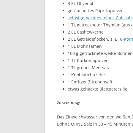
3 EL Olivenöl
geräuchertes Paprikapulver
selbstgemachtes feines Chilisalz
1 TL getrockneter Thymian (aus 
2 EL Cashewkerne
2 EL Getreideflocken, z. B.
6-Korn
1 EL Mohnsamen
100 g getrocknete weiße Bohnen,
1 TL Kurkumapulver
1 TL grobes Meersalz
1 Knoblauchuzehe
1 Spritzer Zitronensaft
etwas gehackte Blattpetersilie
Zubereitung:
Das Einweichwasser von den weißen B
Bohne OHNE Salz in 30 – 45 Minuten 