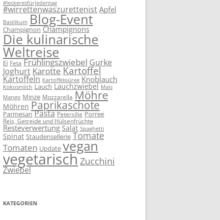
#leckeresfürjedentag
#wirrettenwaszurettenist
Apfel
Blog-Event
Basilikum
Champignons
Champignon
Die kulinarische
Weltreise
Frühlingszwiebel
Gurke
Ei
Feta
Kartoffel
Karotte
Joghurt
Kartoffeln
Knoblauch
Kartoffelpüree
Lauchzwiebel
Lauch
Kokosmilch
Mais
Möhre
Minze
Mozzarella
Mango
Paprikaschote
Möhren
Pasta
Parmesan
Porree
Petersilie
Reis, Getreide und Hülsenfrüchte
Resteverwertung
Salat
Spaghetti
Tomate
Spinat
Staudensellerie
vegan
Tomaten
Update
vegetarisch
Zucchini
Zwiebel
KATEGORIEN