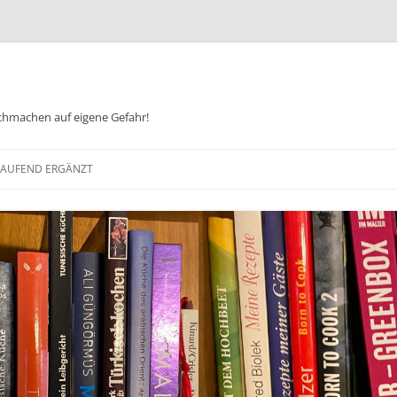
chmachen auf eigene Gefahr!
Zum
Inhalt
 LAUFEND ERGÄNZT
springen