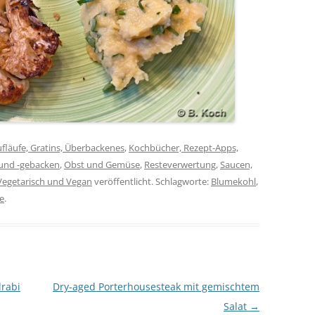
fläufe, Gratins, Überbackenes
,
Kochbücher, Rezept-Apps,
und -gebacken
,
Obst und Gemüse
,
Resteverwertung
,
Saucen,
Vegetarisch und Vegan
veröffentlicht. Schlagworte:
Blumekohl
,
e
.
lrabi
Dry-aged Porterhousesteak mit gemischtem
Salat
→