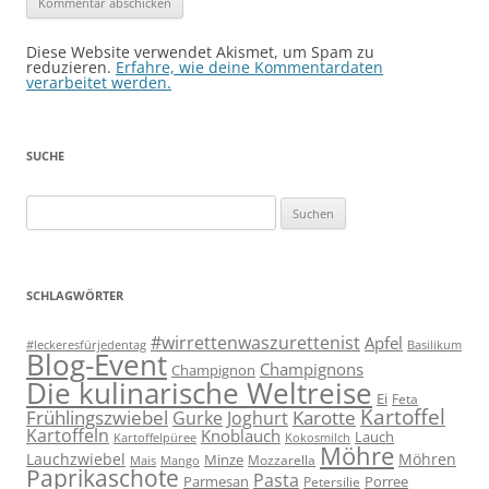
Diese Website verwendet Akismet, um Spam zu
reduzieren.
Erfahre, wie deine Kommentardaten
verarbeitet werden.
SUCHE
Suchen
nach:
SCHLAGWÖRTER
#wirrettenwaszurettenist
Apfel
#leckeresfürjedentag
Basilikum
Blog-Event
Champignons
Champignon
Die kulinarische Weltreise
Ei
Feta
Kartoffel
Frühlingszwiebel
Karotte
Gurke
Joghurt
Kartoffeln
Knoblauch
Lauch
Kartoffelpüree
Kokosmilch
Möhre
Lauchzwiebel
Möhren
Minze
Mozzarella
Mais
Mango
Paprikaschote
Pasta
Parmesan
Porree
Petersilie