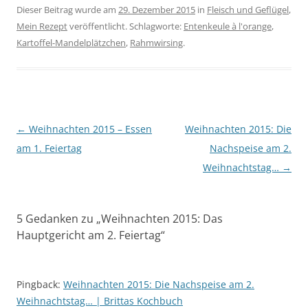
Dieser Beitrag wurde am
29. Dezember 2015
in
Fleisch und Geflügel
,
Mein Rezept
veröffentlicht. Schlagworte:
Entenkeule à l'orange
,
Kartoffel-Mandelplätzchen
,
Rahmwirsing
.
Beitragsnavigation
←
Weihnachten 2015 – Essen
Weihnachten 2015: Die
am 1. Feiertag
Nachspeise am 2.
Weihnachtstag…
→
5 Gedanken zu „
Weihnachten 2015: Das
Hauptgericht am 2. Feiertag
“
Pingback:
Weihnachten 2015: Die Nachspeise am 2.
Weihnachtstag… | Brittas Kochbuch