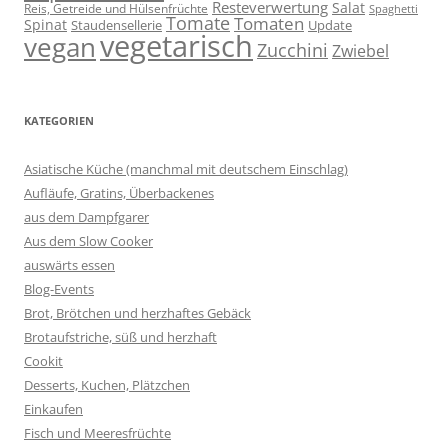
Resteverwertung
Salat
Reis, Getreide und Hülsenfrüchte
Spaghetti
Tomate
Tomaten
Spinat
Staudensellerie
Update
vegetarisch
vegan
Zucchini
Zwiebel
KATEGORIEN
Asiatische Küche (manchmal mit deutschem Einschlag)
Aufläufe, Gratins, Überbackenes
aus dem Dampfgarer
Aus dem Slow Cooker
auswärts essen
Blog-Events
Brot, Brötchen und herzhaftes Gebäck
Brotaufstriche, süß und herzhaft
Cookit
Desserts, Kuchen, Plätzchen
Einkaufen
Fisch und Meeresfrüchte