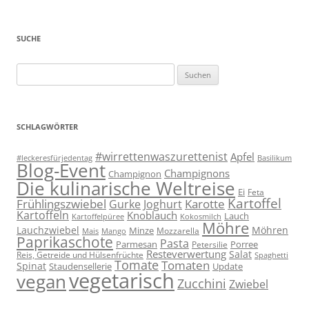
SUCHE
Suchen
nach:
SCHLAGWÖRTER
#wirrettenwaszurettenist
Apfel
#leckeresfürjedentag
Basilikum
Blog-Event
Champignons
Champignon
Die kulinarische Weltreise
Ei
Feta
Kartoffel
Frühlingszwiebel
Karotte
Gurke
Joghurt
Kartoffeln
Knoblauch
Lauch
Kartoffelpüree
Kokosmilch
Möhre
Lauchzwiebel
Möhren
Minze
Mozzarella
Mais
Mango
Paprikaschote
Pasta
Parmesan
Porree
Petersilie
Resteverwertung
Salat
Reis, Getreide und Hülsenfrüchte
Spaghetti
Tomate
Tomaten
Spinat
Staudensellerie
Update
vegetarisch
vegan
Zucchini
Zwiebel