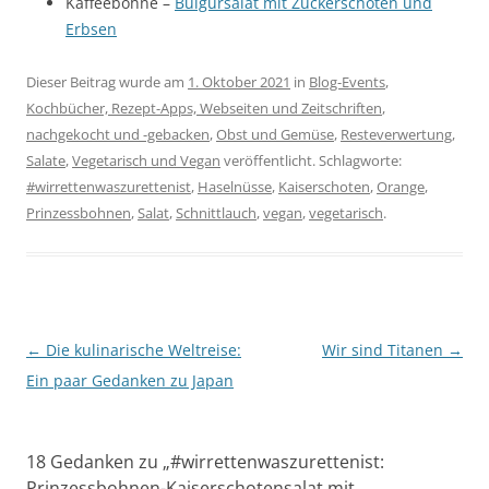
Kaffeebohne –
Bulgursalat mit Zuckerschoten und
Erbsen
Dieser Beitrag wurde am
1. Oktober 2021
in
Blog-Events
,
Kochbücher, Rezept-Apps, Webseiten und Zeitschriften
,
nachgekocht und -gebacken
,
Obst und Gemüse
,
Resteverwertung
,
Salate
,
Vegetarisch und Vegan
veröffentlicht. Schlagworte:
#wirrettenwaszurettenist
,
Haselnüsse
,
Kaiserschoten
,
Orange
,
Prinzessbohnen
,
Salat
,
Schnittlauch
,
vegan
,
vegetarisch
.
Beitragsnavigation
←
Die kulinarische Weltreise:
Wir sind Titanen
→
Ein paar Gedanken zu Japan
18 Gedanken zu „
#wirrettenwaszurettenist:
Prinzessbohnen-Kaiserschotensalat mit