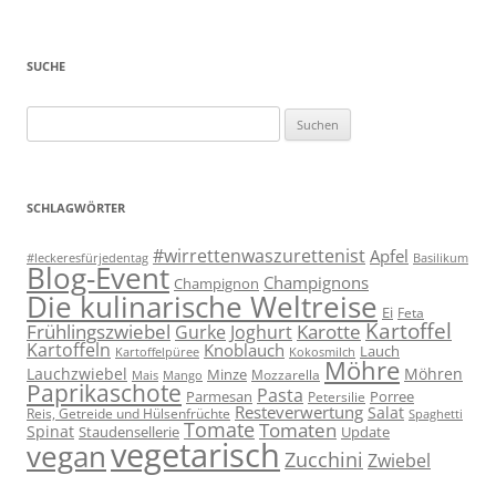
SUCHE
Suchen
nach:
SCHLAGWÖRTER
#wirrettenwaszurettenist
Apfel
#leckeresfürjedentag
Basilikum
Blog-Event
Champignons
Champignon
Die kulinarische Weltreise
Ei
Feta
Kartoffel
Frühlingszwiebel
Karotte
Gurke
Joghurt
Kartoffeln
Knoblauch
Lauch
Kartoffelpüree
Kokosmilch
Möhre
Lauchzwiebel
Möhren
Minze
Mozzarella
Mais
Mango
Paprikaschote
Pasta
Parmesan
Porree
Petersilie
Resteverwertung
Salat
Reis, Getreide und Hülsenfrüchte
Spaghetti
Tomate
Tomaten
Spinat
Staudensellerie
Update
vegetarisch
vegan
Zucchini
Zwiebel