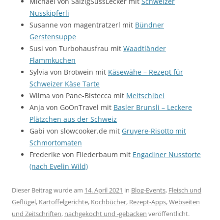
Michael von SalzigSüssLecker mit
Schweizer
Nusskipferli
Susanne von magentratzerl mit
Bündner
Gerstensuppe
Susi von Turbohausfrau mit
Waadtländer
Flammkuchen
Sylvia von Brotwein mit
Käsewähe – Rezept für
Schweizer Käse Tarte
Wilma von Pane-Bistecca mit
Meitschibei
Anja von GoOnTravel mit
Basler Brunsli – Leckere
Plätzchen aus der Schweiz
Gabi von slowcooker.de mit
Gruyere-Risotto mit
Schmortomaten
Frederike von Fliederbaum mit
Engadiner Nusstorte
(nach Evelin Wild)
Dieser Beitrag wurde am
14. April 2021
in
Blog-Events
,
Fleisch und
Geflügel
,
Kartoffelgerichte
,
Kochbücher, Rezept-Apps, Webseiten
und Zeitschriften
,
nachgekocht und -gebacken
veröffentlicht.