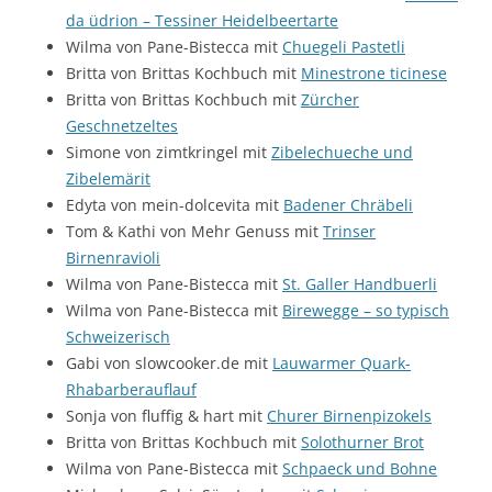
da üdrion – Tessiner Heidelbeertarte
Wilma von Pane-Bistecca mit
Chuegeli Pastetli
Britta von Brittas Kochbuch mit
Minestrone ticinese
Britta von Brittas Kochbuch mit
Zürcher
Geschnetzeltes
Simone von zimtkringel mit
Zibelechueche und
Zibelemärit
Edyta von mein-dolcevita mit
Badener Chräbeli
Tom & Kathi von Mehr Genuss mit
Trinser
Birnenravioli
Wilma von Pane-Bistecca mit
St. Galler Handbuerli
Wilma von Pane-Bistecca mit
Birewegge – so typisch
Schweizerisch
Gabi von slowcooker.de mit
Lauwarmer Quark-
Rhabarberauflauf
Sonja von fluffig & hart mit
Churer Birnenpizokels
Britta von Brittas Kochbuch mit
Solothurner Brot
Wilma von Pane-Bistecca mit
Schpaeck und Bohne