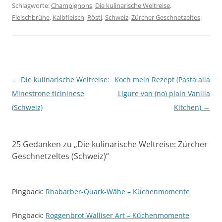
Schlagworte:
Champignons
,
Die kulinarische Weltreise
,
Fleischbrühe
,
Kalbfleisch
,
Rösti
,
Schweiz
,
Zürcher Geschnetzeltes
.
Beitragsnavigation
←
Die kulinarische Weltreise:
Koch mein Rezept (Pasta alla
Minestrone ticininese
Ligure von (no) plain Vanilla
(Schweiz)
Kitchen)
→
25 Gedanken zu „
Die kulinarische Weltreise: Zürcher
Geschnetzeltes (Schweiz)
“
Pingback:
Rhabarber-Quark-Wähe – Küchenmomente
Pingback:
Roggenbrot Walliser Art – Küchenmomente