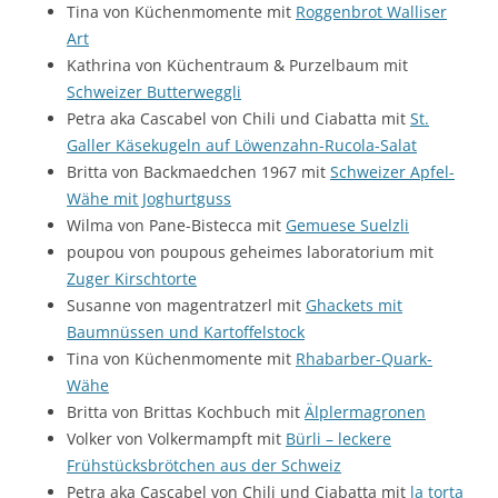
Tina von Küchenmomente mit
Roggenbrot Walliser
Art
Kathrina von Küchentraum & Purzelbaum mit
Schweizer Butterweggli
Petra aka Cascabel von Chili und Ciabatta mit
St.
Galler Käsekugeln auf Löwenzahn-Rucola-Salat
Britta von Backmaedchen 1967 mit
Schweizer Apfel-
Wähe mit Joghurtguss
Wilma von Pane-Bistecca mit
Gemuese Suelzli
poupou von poupous geheimes laboratorium mit
Zuger Kirschtorte
Susanne von magentratzerl mit
Ghackets mit
Baumnüssen und Kartoffelstock
Tina von Küchenmomente mit
Rhabarber-Quark-
Wähe
Britta von Brittas Kochbuch mit
Älplermagronen
Volker von Volkermampft mit
Bürli – leckere
Frühstücksbrötchen aus der Schweiz
Petra aka Cascabel von Chili und Ciabatta mit
la torta