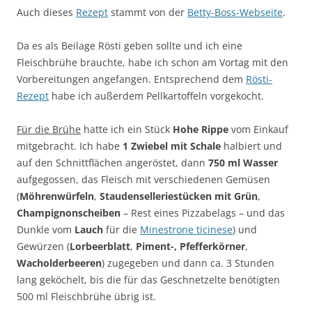
Auch dieses
Rezept
stammt von der
Betty-Boss-Webseite
.
Da es als Beilage Rösti geben sollte und ich eine
Fleischbrühe brauchte, habe ich schon am Vortag mit den
Vorbereitungen angefangen. Entsprechend dem
Rösti-
Rezept
habe ich außerdem Pellkartoffeln vorgekocht.
Für die Brühe
hatte ich ein Stück
Hohe Rippe
vom Einkauf
mitgebracht. Ich habe
1 Zwiebel mit Schale
halbiert und
auf den Schnittflächen angeröstet, dann
750 ml Wasser
aufgegossen, das Fleisch mit verschiedenen Gemüsen
(
Möhrenwürfeln
,
Staudenselleriestücken mit Grün
,
Champignonscheiben
– Rest eines Pizzabelags – und das
Dunkle vom
Lauch
für die
Minestrone ticinese
) und
Gewürzen (
Lorbeerblatt
,
Piment-, Pfefferkörner
,
Wacholderbeeren
) zugegeben und dann ca. 3 Stunden
lang geköchelt, bis die für das Geschnetzelte benötigten
500 ml Fleischbrühe übrig ist.