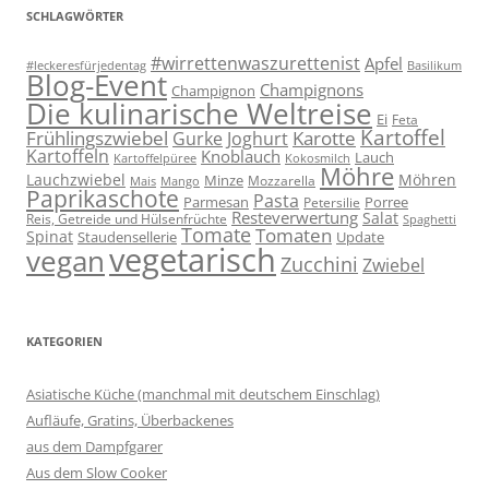
SCHLAGWÖRTER
#wirrettenwaszurettenist
Apfel
#leckeresfürjedentag
Basilikum
Blog-Event
Champignons
Champignon
Die kulinarische Weltreise
Ei
Feta
Kartoffel
Frühlingszwiebel
Karotte
Gurke
Joghurt
Kartoffeln
Knoblauch
Lauch
Kartoffelpüree
Kokosmilch
Möhre
Lauchzwiebel
Möhren
Minze
Mozzarella
Mais
Mango
Paprikaschote
Pasta
Parmesan
Porree
Petersilie
Resteverwertung
Salat
Reis, Getreide und Hülsenfrüchte
Spaghetti
Tomate
Tomaten
Spinat
Staudensellerie
Update
vegetarisch
vegan
Zucchini
Zwiebel
KATEGORIEN
Asiatische Küche (manchmal mit deutschem Einschlag)
Aufläufe, Gratins, Überbackenes
aus dem Dampfgarer
Aus dem Slow Cooker