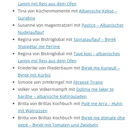
Lamm mit Reis aus dem Ofen
Tina von Küchenmomente mit
Albanische Kekse –
Gurabija
Susanne von magentratzerl mit
Pastiçe – Albanischer
Nudelauflauf
Regina von Bistroglobal mit
Spinatauflauf – Byrek
Shqipëtar me Perime
Regina von Bistroglobal mit
Tavë kosi – albanisches
Lamm mit Reis aus dem Ofen
Friederike von Fliederbaum mit
Byrek me Kungull –
Byrek mit Kürbis
Simone von zimtkringel mit
Fërgesë Tirane
Volker von Volkermampft mit
Dollma me laker te
bardhe – albanische Kohlrouladen
Britta von Brittas Kochbuch mit
Pulë me Arra – Huhn
mit Walnüssen
Britta von Brittas Kochbuch mit
Byrek me domate dhe
qepë – Byrek mit Tomaten und Zwiebeln