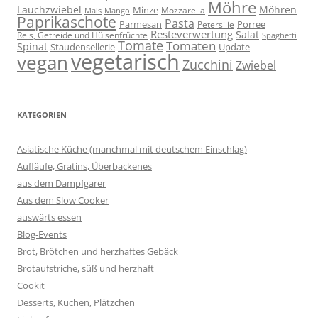
Möhre
Lauchzwiebel
Möhren
Minze
Mozzarella
Mais
Mango
Paprikaschote
Pasta
Parmesan
Porree
Petersilie
Resteverwertung
Salat
Reis, Getreide und Hülsenfrüchte
Spaghetti
Tomate
Tomaten
Spinat
Staudensellerie
Update
vegetarisch
vegan
Zucchini
Zwiebel
KATEGORIEN
Asiatische Küche (manchmal mit deutschem Einschlag)
Aufläufe, Gratins, Überbackenes
aus dem Dampfgarer
Aus dem Slow Cooker
auswärts essen
Blog-Events
Brot, Brötchen und herzhaftes Gebäck
Brotaufstriche, süß und herzhaft
Cookit
Desserts, Kuchen, Plätzchen