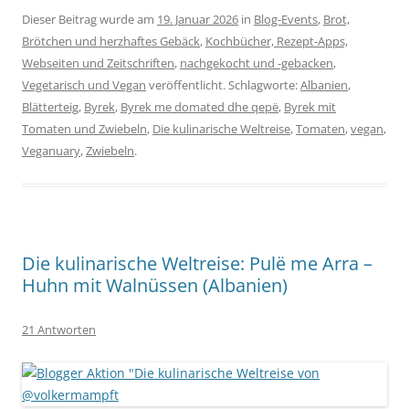
Dieser Beitrag wurde am
19. Januar 2026
in
Blog-Events
,
Brot,
Brötchen und herzhaftes Gebäck
,
Kochbücher, Rezept-Apps,
Webseiten und Zeitschriften
,
nachgekocht und -gebacken
,
Vegetarisch und Vegan
veröffentlicht. Schlagworte:
Albanien
,
Blätterteig
,
Byrek
,
Byrek me domated dhe qepë
,
Byrek mit
Tomaten und Zwiebeln
,
Die kulinarische Weltreise
,
Tomaten
,
vegan
,
Veganuary
,
Zwiebeln
.
Die kulinarische Weltreise: Pulë me Arra –
Huhn mit Walnüssen (Albanien)
21 Antworten