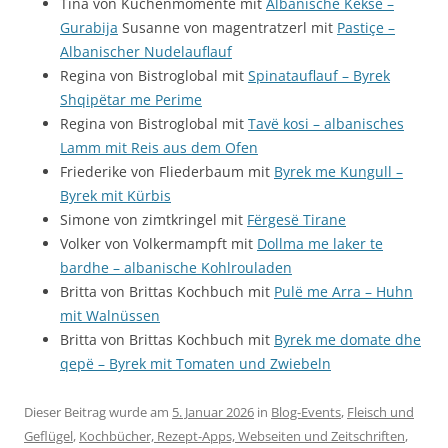
Tina von Küchenmomente mit
Albanische Kekse –
Gurabija
Susanne von magentratzerl mit
Pastiçe –
Albanischer Nudelauflauf
Regina von Bistroglobal mit
Spinatauflauf – Byrek
Shqipëtar me Perime
Regina von Bistroglobal mit
Tavë kosi – albanisches
Lamm mit Reis aus dem Ofen
Friederike von Fliederbaum mit
Byrek me Kungull –
Byrek mit Kürbis
Simone von zimtkringel mit
Fërgesë Tirane
Volker von Volkermampft mit
Dollma me laker te
bardhe – albanische Kohlrouladen
Britta von Brittas Kochbuch mit
Pulë me Arra – Huhn
mit Walnüssen
Britta von Brittas Kochbuch mit
Byrek me domate dhe
qepë – Byrek mit Tomaten und Zwiebeln
Dieser Beitrag wurde am
5. Januar 2026
in
Blog-Events
,
Fleisch und
Geflügel
,
Kochbücher, Rezept-Apps, Webseiten und Zeitschriften
,