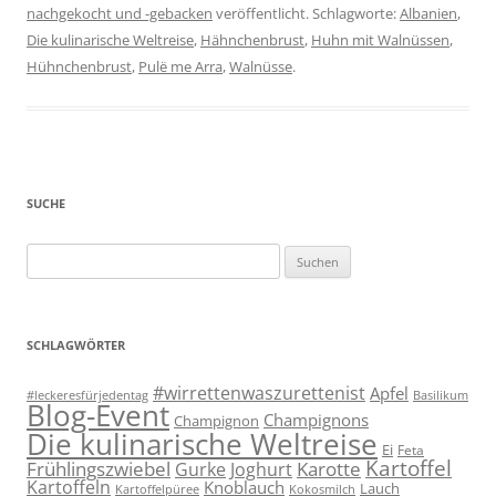
nachgekocht und -gebacken
veröffentlicht. Schlagworte:
Albanien
,
Die kulinarische Weltreise
,
Hähnchenbrust
,
Huhn mit Walnüssen
,
Hühnchenbrust
,
Pulë me Arra
,
Walnüsse
.
SUCHE
Suchen
nach:
SCHLAGWÖRTER
#wirrettenwaszurettenist
Apfel
#leckeresfürjedentag
Basilikum
Blog-Event
Champignons
Champignon
Die kulinarische Weltreise
Ei
Feta
Kartoffel
Frühlingszwiebel
Karotte
Gurke
Joghurt
Kartoffeln
Knoblauch
Lauch
Kartoffelpüree
Kokosmilch