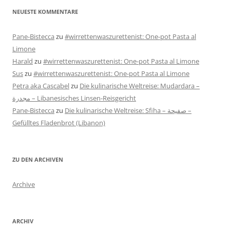
NEUESTE KOMMENTARE
Pane-Bistecca
zu
#wirrettenwaszurettenist: One-pot Pasta al
Limone
Harald
zu
#wirrettenwaszurettenist: One-pot Pasta al Limone
Sus
zu
#wirrettenwaszurettenist: One-pot Pasta al Limone
Petra aka Cascabel
zu
Die kulinarische Weltreise: Mudardara –
مجدرة – Libanesisches Linsen-Reisgericht
Pane-Bistecca
zu
Die kulinarische Weltreise: Sfiha – صفيحة –
Gefülltes Fladenbrot (Libanon)
ZU DEN ARCHIVEN
Archive
ARCHIV