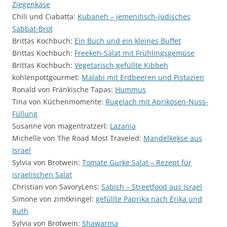
Ziegenkäse
Chili und Ciabatta:
Kubaneh – jemenitisch-jüdisches
Sabbat-Brot
Brittas Kochbuch:
Ein Buch und ein kleines Buffet
Brittas Kochbuch:
Freekeh-Salat mit Frühlingsgemüse
Brittas Kochbuch:
Vegetarisch gefüllte Kibbeh
kohlenpottgourmet:
Malabi mit Erdbeeren und Pistazien
Ronald von Fränkische Tapas:
Hummus
Tina von Küchenmomente:
Rugelach mit Aprikosen-Nuss-
Füllung
Susanne von magentratzerl:
Lazania
Michelle von The Road Most Traveled:
Mandelkekse aus
Israel
Sylvia von Brotwein:
Tomate Gurke Salat – Rezept für
israelischen Salat
Christian von SavoryLens:
Sabich – Streetfood aus Israel
Simone von zimtkringel:
gefüllte Paprika nach Erika und
Ruth
Sylvia von Brotwein:
Shawarma