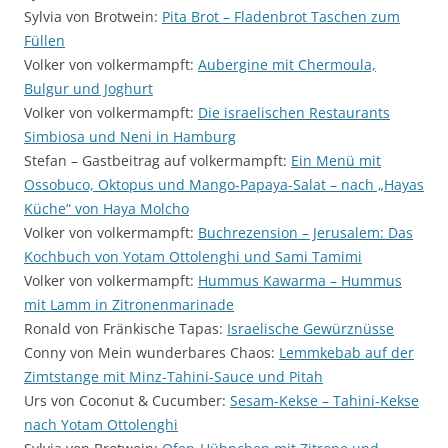
Sylvia von Brotwein:
Pita Brot – Fladenbrot Taschen zum
Füllen
Volker von volkermampft:
Aubergine mit Chermoula,
Bulgur und Joghurt
Volker von volkermampft:
Die israelischen Restaurants
Simbiosa und Neni in Hamburg
Stefan – Gastbeitrag auf volkermampft:
Ein Menü mit
Ossobuco, Oktopus und Mango-Papaya-Salat – nach „Hayas
Küche“ von Haya Molcho
Volker von volkermampft:
Buchrezension – Jerusalem: Das
Kochbuch von Yotam Ottolenghi und Sami Tamimi
Volker von volkermampft:
Hummus Kawarma – Hummus
mit Lamm in Zitronenmarinade
Ronald von Fränkische Tapas:
Israelische Gewürznüsse
Conny von Mein wunderbares Chaos:
Lemmkebab auf der
Zimtstange mit Minz-Tahini-Sauce und Pitah
Urs von Coconut & Cucumber:
Sesam-Kekse – Tahini-Kekse
nach Yotam Ottolenghi