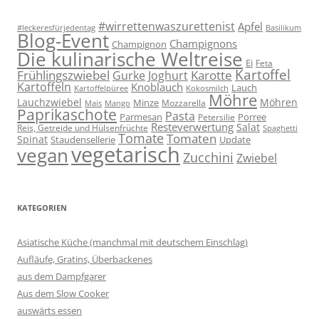
#wirrettenwaszurettenist
Apfel
#leckeresfürjedentag
Basilikum
Blog-Event
Champignons
Champignon
Die kulinarische Weltreise
Ei
Feta
Kartoffel
Frühlingszwiebel
Karotte
Gurke
Joghurt
Kartoffeln
Knoblauch
Lauch
Kartoffelpüree
Kokosmilch
Möhre
Lauchzwiebel
Möhren
Minze
Mozzarella
Mais
Mango
Paprikaschote
Pasta
Parmesan
Porree
Petersilie
Resteverwertung
Salat
Reis, Getreide und Hülsenfrüchte
Spaghetti
Tomate
Tomaten
Spinat
Staudensellerie
Update
vegetarisch
vegan
Zucchini
Zwiebel
KATEGORIEN
Asiatische Küche (manchmal mit deutschem Einschlag)
Aufläufe, Gratins, Überbackenes
aus dem Dampfgarer
Aus dem Slow Cooker
auswärts essen