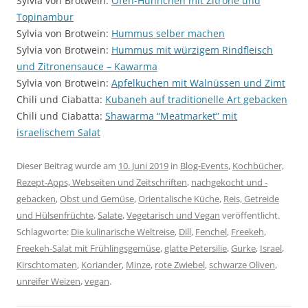
Sylvia von Brotwein:
Ofen-Hühnchen mit Zitrone und
Topinambur
Sylvia von Brotwein:
Hummus selber machen
Sylvia von Brotwein:
Hummus mit würzigem Rindfleisch
und Zitronensauce – Kawarma
Sylvia von Brotwein:
Apfelkuchen mit Walnüssen und Zimt
Chili und Ciabatta:
Kubaneh auf traditionelle Art gebacken
Chili und Ciabatta:
Shawarma “Meatmarket” mit
israelischem Salat
Dieser Beitrag wurde am
10. Juni 2019
in
Blog-Events
,
Kochbücher,
Rezept-Apps, Webseiten und Zeitschriften
,
nachgekocht und -
gebacken
,
Obst und Gemüse
,
Orientalische Küche
,
Reis, Getreide
und Hülsenfrüchte
,
Salate
,
Vegetarisch und Vegan
veröffentlicht.
Schlagworte:
Die kulinarische Weltreise
,
Dill
,
Fenchel
,
Freekeh
,
Freekeh-Salat mit Frühlingsgemüse
,
glatte Petersilie
,
Gurke
,
Israel
,
Kirschtomaten
,
Koriander
,
Minze
,
rote Zwiebel
,
schwarze Oliven
,
unreifer Weizen
,
vegan
.